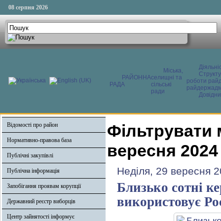
08 серпня 2026
Діяльні
Міська,
Структ
РАЙОННА
селищні та
роботи райд
РАДА
сільські
райдержадмі
ради
Довідни
Відомості про район
Фільтрувати 
Нормативно-правова база
вересня 2024
Публічні закупівлі
Неділя, 29 вересня 2
Публічна інформація
Близько сотні к
Запобігання проявам корупції
використовує Ро
Державний реєстр виборців
Центр зайнятості інформує