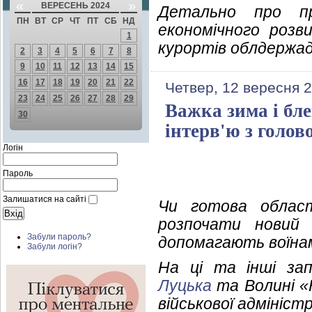
«
»
ВЕРЕСЕНЬ 2024
Детально про пр
ПН
ВТ
СР
ЧТ
ПТ
СБ
НД
економічного розв
1
курортів облдержад
2
3
4
5
6
7
8
9
10
11
12
13
14
15
16
17
18
19
20
21
22
Четвер, 12 вересня 2
23
24
25
26
27
28
29
Важка зима і бле
30
інтерв'ю з голо
Логін
Пароль
Залишатися на сайті
Чи готова област
розпочати новий 
Забули пароль?
допомагають воїна
Забули логін?
На ці та інші за
Луцька
та Волині «
військової адмініст