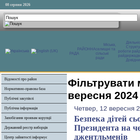
08 серпня 2026
Діяльні
Міська,
Структ
РАЙОННА
селищні та
роботи райд
РАДА
сільські
райдержадмі
ради
Довідни
Відомості про район
Фільтрувати 
Нормативно-правова база
вересня 2024
Публічні закупівлі
Четвер, 12 вересня 
Публічна інформація
Безпека дітей сь
Запобігання проявам корупції
Президента на ч
Державний реєстр виборців
джентльменів
Центр зайнятості інформує