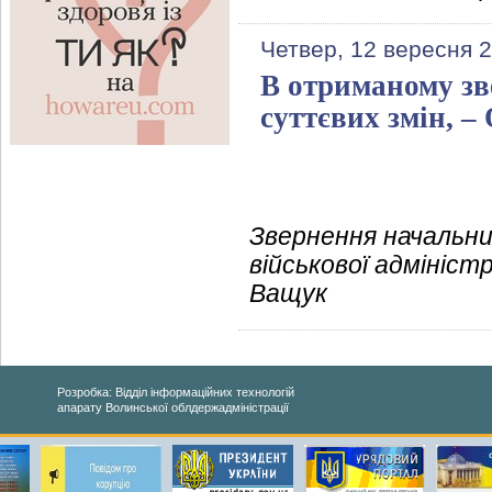
Четвер, 12 вересня 
В отриманому зв
суттєвих змін, 
Звернення начальни
військової адмініст
Ващук
Розробка: Відділ інформаційних технологій
апарату Волинської облдержадміністрації