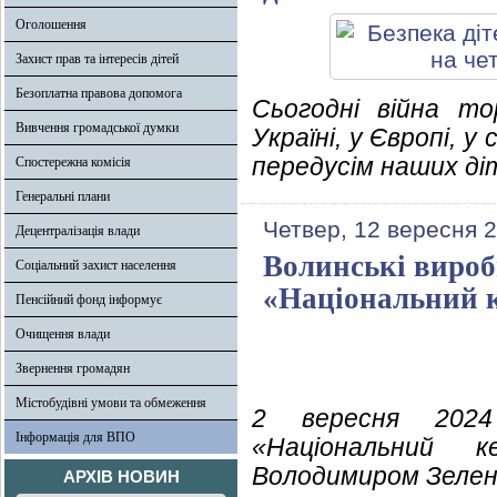
Оголошення
Захист прав та інтересів дітей
Безоплатна правова допомога
Сьогодні війна т
Вивчення громадської думки
Україні, у Європі, у 
передусім наших ді
Спостережна комісія
Генеральні плани
Четвер, 12 вересня 
Децентралізація влади
Волинські вироб
Соціальний захист населення
«Національний 
Пенсійний фонд інформує
Очищення влади
Звернення громадян
Містобудівні умови та обмеження
2 вересня 2024
Інформація для ВПО
«Національний к
Володимиром Зелен
АРХІВ НОВИН