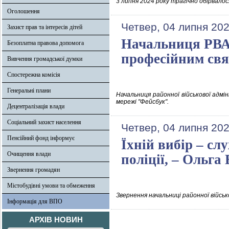
3 липня 2024 року трагічно обірвалося
Оголошення
Четвер, 04 липня 202
Захист прав та інтересів дітей
Начальниця РВА 
Безоплатна правова допомога
професійним св
Вивчення громадської думки
Спостережна комісія
Генеральні плани
Начальниця районної військової адмін
мережі "Фейсбук".
Децентралізація влади
Соціальний захист населення
Четвер, 04 липня 202
Пенсійний фонд інформує
Їхній вибір – с
Очищення влади
поліції, – Ольга
Звернення громадян
Містобудівні умови та обмеження
Звернення начальниці районної військ
Інформація для ВПО
АРХІВ НОВИН