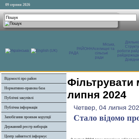
09 серпня 2026
Діяльні
Міська,
Структ
РАЙОННА
селищні та
роботи райд
РАДА
сільські
райдержадмі
ради
Довідни
Відомості про район
Фільтрувати 
Нормативно-правова база
липня 2024
Публічні закупівлі
Четвер, 04 липня 202
Публічна інформація
Стало відомо пр
Запобігання проявам корупції
Державний реєстр виборців
Центр зайнятості інформує