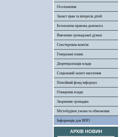
Оголошення
Захист прав та інтересів дітей
Безоплатна правова допомога
Вивчення громадської думки
Спостережна комісія
Генеральні плани
Децентралізація влади
Соціальний захист населення
Пенсійний фонд інформує
Очищення влади
Звернення громадян
Містобудівні умови та обмеження
Інформація для ВПО
АРХІВ НОВИН