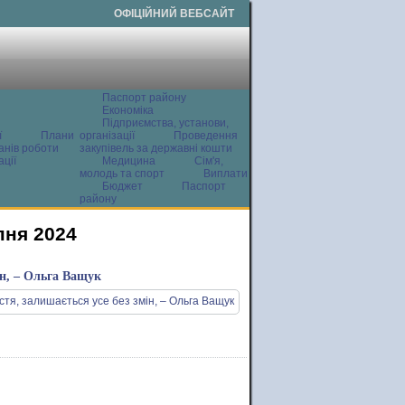
ОФІЦІЙНИЙ ВЕБСАЙТ
Паспорт району
Економіка
Підприємства, установи,
ї
Плани
організації
Проведення
анів роботи
закупівель за державні кошти
ції
Медицина
Сім'я,
молодь та спорт
Виплати
Бюджет
Паспорт
району
пня 2024
ін, – Ольга Ващук