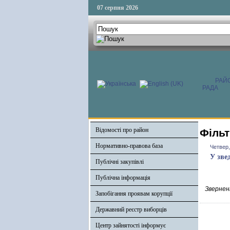
07 серпня 2026
РАЙ
РАДА
Відомості про район
Фільт
Нормативно-правова база
Четвер,
У зве
Публічні закупівлі
Публічна інформація
Зверненн
Запобігання проявам корупції
Державний реєстр виборців
Центр зайнятості інформує