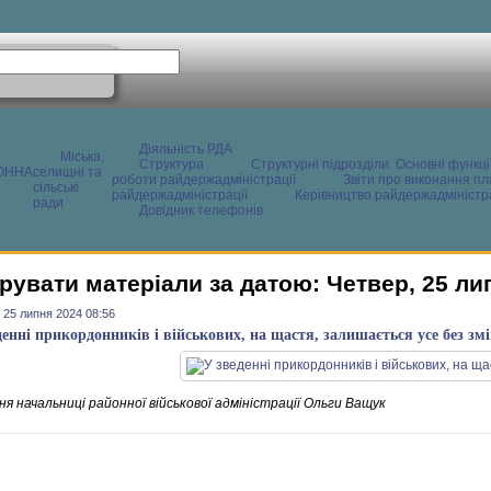
Діяльність РДА
Міська,
Структура
Структурні підрозділи. Основні функці
ОННА
селищні та
роботи райдержадміністрації
Звіти про виконання пл
сільські
райдержадміністрації
Керівництво райдержадміністра
ради
Довідник телефонів
рувати матеріали за датою: Четвер, 25 ли
 25 липня 2024 08:56
денні прикордонників і військових, на щастя, залишається усе без зм
я начальниці районної військової адміністрації Ольги Ващук