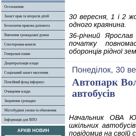
Оголошення
30 вересня, 1 і 2 
Захист прав та інтересів дітей
одного краянина.
Безоплатна правова допомога
36-річний Ярослав
Вивчення громадської думки
початку повнома
Спостережна комісія
оборонців рідної зем
Генеральні плани
Децентралізація влади
Понеділок, 30 в
Соціальний захист населення
Автопарк Вол
Пенсійний фонд інформує
автобусів
Очищення влади
Звернення громадян
Містобудівні умови та обмеження
Начальник ОВА Юр
Інформація для ВПО
шкільних автобусі
АРХІВ НОВИН
повідомив на своїй 