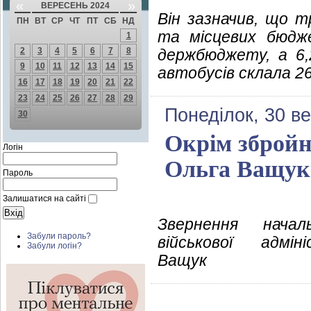
«
»
ВЕРЕСЕНЬ 2024
Він зазначив, що т
ПН
ВТ
СР
ЧТ
ПТ
СБ
НД
та місцевих бюдже
1
2
3
4
5
6
7
8
держбюджету, а 6,
9
10
11
12
13
14
15
автобусів склала 26
16
17
18
19
20
21
22
23
24
25
26
27
28
29
Понеділок, 30 в
30
Окрім збройн
Логін
Ольга Ващук
Пароль
Залишатися на сайті
Звернення начал
Забули пароль?
військової адмін
Забули логін?
Ващук