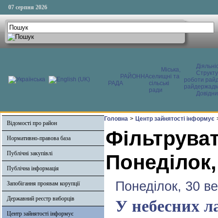
07 серпня 2026
Діяльні
Міська,
Структ
РАЙОННА
селищні та
роботи райд
РАДА
сільські
райдержадмі
ради
Довідни
Головна
>
Центр зайнятості інформує
Відомості про район
Фільтруват
Нормативно-правова база
Публічні закупівлі
Понеділок,
Публічна інформація
Понеділок, 30 в
Запобігання проявам корупції
Державний реєстр виборців
У небесних л
Центр зайнятості інформує