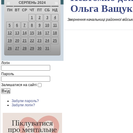
«
»
СЕРПЕНЬ 2024
Ольга Ващук
ПН
ВТ
СР
ЧТ
ПТ
СБ
НД
1
2
3
4
Звернення начальниці районної військ
5
6
7
8
9
10
11
12
13
14
15
16
17
18
19
20
21
22
23
24
25
26
27
28
29
30
31
Логін
Пароль
Залишатися на сайті
Забули пароль?
Забули логін?