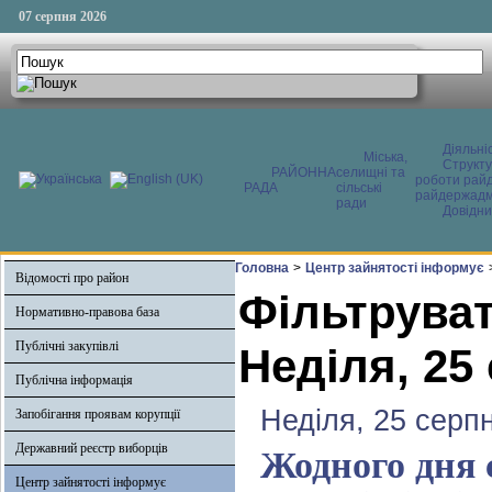
07 серпня 2026
Діяльні
Міська,
Структ
РАЙОННА
селищні та
роботи райд
РАДА
сільські
райдержадмі
ради
Довідни
Головна
>
Центр зайнятості інформує
Відомості про район
Фільтруват
Нормативно-правова база
Публічні закупівлі
Неділя, 25
Публічна інформація
Неділя, 25 серп
Запобігання проявам корупції
Державний реєстр виборців
Жодного дня с
Центр зайнятості інформує