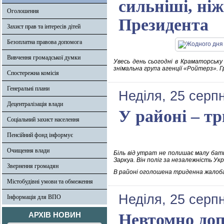
сильніші, ні
Оголошення
Президента
Захист прав та інтересів дітей
Безоплатна правова допомога
Вивчення громадської думки
Увесь день сьогодні в Краматорську 
знімальна група агенції «Ройтерз». 
Спостережна комісія
Генеральні плани
Неділя, 25 серп
Децентралізація влади
У районі – т
Соціальний захист населення
Пенсійний фонд інформує
Очищення влади
Біль від утрат не полишає малу бать
Заркуа. Він поліг за незалежність Укр
Звернення громадян
В районі оголошена триденна жалоба 
Містобудівні умови та обмеження
Неділя, 25 серп
Інформація для ВПО
АРХІВ НОВИН
Невтомно доп