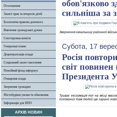
обов'язково з
Оголошення
сильніша за 
Захист прав та інтересів дітей
Безоплатна правова допомога
Вивчення громадської думки
Звернення начальниці районної військ
Спостережна комісія
Субота, 17 вере
Генеральні плани
Росія повтори
Децентралізація влади
Соціальний захист населення
світ повинен 
Пенсійний фонд інформує
Президента У
Очищення влади
Звернення громадян
Містобудівні умови та обмеження
Триває ексгумація тіл на місці масо
похованих там людей ще зарано говор
Інформація для ВПО
АРХІВ НОВИН