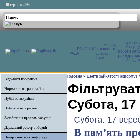
10 серпня 2026
Діяльні
Міська,
Структ
РАЙОННА
селищні та
роботи райд
РАДА
сільські
райдержадмі
ради
Довідни
Головна
>
Центр зайнятості інформує
Відомості про район
Фільтруват
Нормативно-правова база
Публічні закупівлі
Субота, 17
Публічна інформація
Субота, 17 вере
Запобігання проявам корупції
Державний реєстр виборців
В пам’ять пр
Центр зайнятості інформує