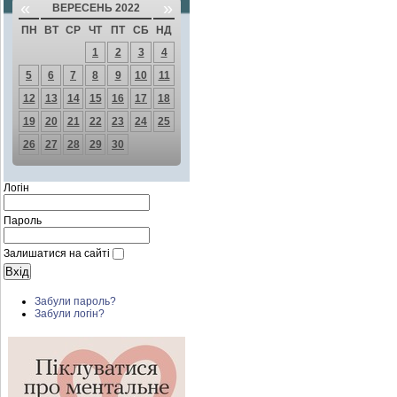
«
»
ВЕРЕСЕНЬ 2022
ПН
ВТ
СР
ЧТ
ПТ
СБ
НД
1
2
3
4
5
6
7
8
9
10
11
12
13
14
15
16
17
18
19
20
21
22
23
24
25
26
27
28
29
30
Логін
Пароль
Залишатися на сайті
Забули пароль?
Забули логін?