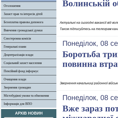
Волинській о
Оголошення
Захист прав та інтересів дітей
Безоплатна правова допомога
Актуальні на сьогодні вакансії від в
Також підписуйтесь на телеграм кана
Вивчення громадської думки
Спостережна комісія
Понеділок, 08 с
Генеральні плани
Боротьба трив
Децентралізація влади
повинна втра
Соціальний захист населення
Пенсійний фонд інформує
Очищення влади
Звернення начальниці районної військ
Звернення громадян
Містобудівні умови та обмеження
Понеділок, 08 с
Інформація для ВПО
Вже зараз по
АРХІВ НОВИН