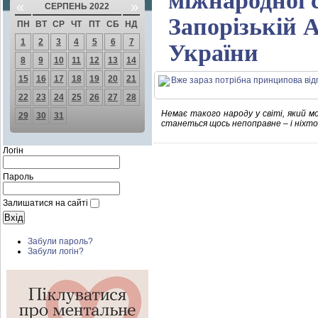
міжнародної с
«
»
СЕРПЕНЬ 2022
Запорізькій 
ПН
ВТ
СР
ЧТ
ПТ
СБ
НД
1
2
3
4
5
6
7
України
8
9
10
11
12
13
14
15
16
17
18
19
20
21
22
23
24
25
26
27
28
Немає такого народу у світі, який 
29
30
31
станеться щось непоправне – і ніхто
Логін
Пароль
Залишатися на сайті
Забули пароль?
Забули логін?