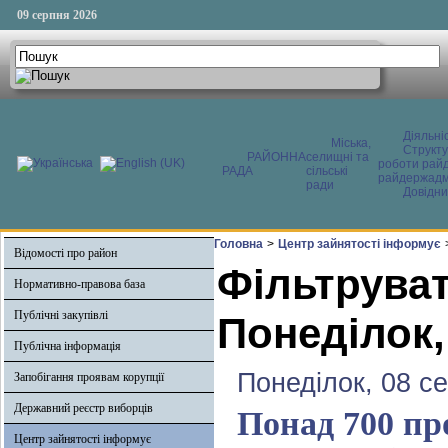
09 серпня 2026
Діяльні
Міська,
Структ
РАЙОННА
селищні та
роботи райд
РАДА
сільські
райдержадмі
ради
Довідни
Головна
>
Центр зайнятості інформує
Відомості про район
Фільтруват
Нормативно-правова база
Публічні закупівлі
Понеділок,
Публічна інформація
Понеділок, 08 с
Запобігання проявам корупції
Державний реєстр виборців
Понад 700 пр
Центр зайнятості інформує