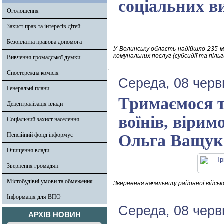
соціальних в
Оголошення
Захист прав та інтересів дітей
Безоплатна правова допомога
У Волинську область надійшло 235 м
комунальних послуг (субсидії та піль
Вивчення громадської думки
Спостережна комісія
Середа, 08 черв
Генеральні плани
Тримаємося т
Децентралізація влади
воїнів, вірим
Соціальний захист населення
Пенсійний фонд інформує
Ольга Ващук
Очищення влади
Звернення громадян
Містобудівні умови та обмеження
Звернення начальниці районної військ
Інформація для ВПО
Середа, 08 черв
АРХІВ НОВИН