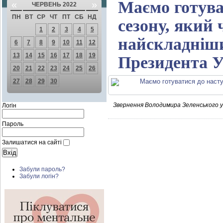
Маємо готува
«
»
ЧЕРВЕНЬ 2022
ПН
ВТ
СР
ЧТ
ПТ
СБ
НД
сезону, який 
1
2
3
4
5
найскладніши
6
7
8
9
10
11
12
13
14
15
16
17
18
19
Президента У
20
21
22
23
24
25
26
27
28
29
30
Звернення Володимира Зеленського ув
Логін
Пароль
Залишатися на сайті
Забули пароль?
Забули логін?