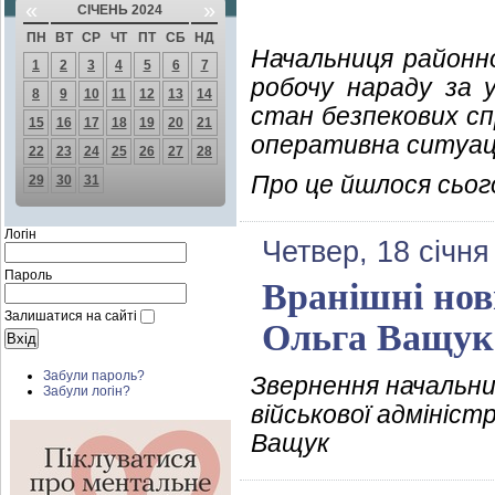
«
»
СІЧЕНЬ 2024
ПН
ВТ
СР
ЧТ
ПТ
СБ
НД
Начальниця районно
1
2
3
4
5
6
7
робочу нараду за у
8
9
10
11
12
13
14
стан безпекових сп
15
16
17
18
19
20
21
оперативна ситуація
22
23
24
25
26
27
28
Про це йшлося сьог
29
30
31
Логін
Четвер, 18 січня
Пароль
Вранішні нов
Залишатися на сайті
Ольга Ващук
Забули пароль?
Звернення начальни
Забули логін?
військової адмініст
Ващук