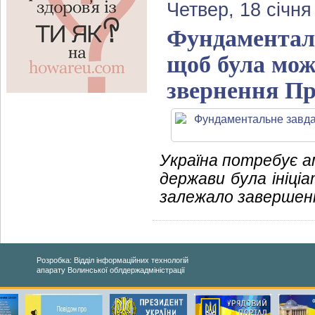
Четвер, 18 січня
Фундаментальн
щоб була мож
звернення Пр
Україна потребує а
держави була ініціа
залежало завершенн
Розробка: Відділ інформаційних технологій
апарату Волинської облдержадміністрації