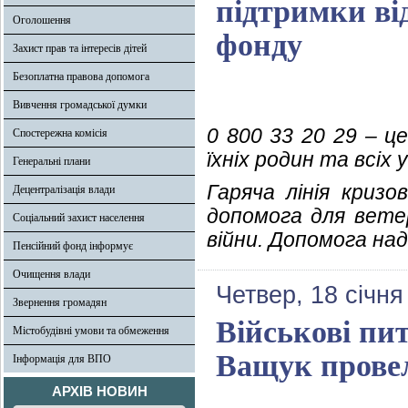
підтримки ві
Оголошення
фонду
Захист прав та інтересів дітей
Безоплатна правова допомога
Вивчення громадської думки
0 800 33 20 29 – ц
Спостережна комісія
їхніх родин та всіх 
Генеральні плани
Гаряча лінія криз
Децентралізація влади
допомога для ветер
Соціальний захист населення
війни. Допомога на
Пенсійний фонд інформує
Очищення влади
Четвер, 18 січня
Звернення громадян
Військові пи
Містобудівні умови та обмеження
Ващук провел
Інформація для ВПО
АРХІВ НОВИН