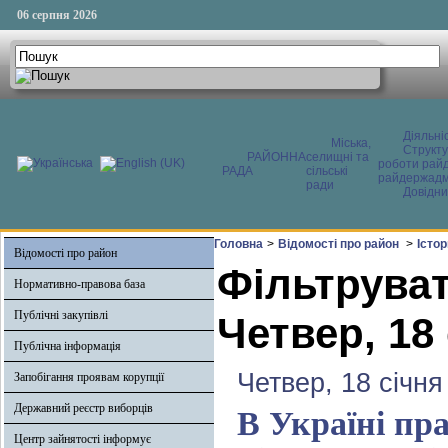
06 серпня 2026
Діяльні
Міська,
Структ
РАЙОННА
селищні та
роботи райд
РАДА
сільські
райдержадмі
ради
Довідни
Головна
>
Відомості про район
>
Істо
Відомості про район
Фільтруват
Нормативно-правова база
Публічні закупівлі
Четвер, 18
Публічна інформація
Четвер, 18 січня
Запобігання проявам корупції
Державний реєстр виборців
В Україні пра
Центр зайнятості інформує