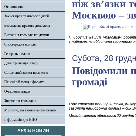
ніж звʼязки т
Оголошення
Москвою – з
Захист прав та інтересів дітей
Безоплатна правова допомога
Вивчення громадської думки
Я доручив нашим урядовцям робити
стабільність обʼєднаної європейськ
Спостережна комісія
Генеральні плани
Субота, 28 груд
Децентралізація влади
Повідомили п
Соціальний захист населення
громаді
Пенсійний фонд інформує
Очищення влади
Звернення громадян
Горе спіткало родину Филюків, які че
загинула найдорожча людина – син В
Містобудівні умови та обмеження
Молоде життя обірвалося 22 грудня 
Інформація для ВПО
АРХІВ НОВИН