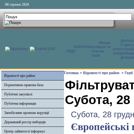
08 серпня 2026
Діяльні
Міська,
Структ
РАЙОННА
селищні та
роботи райд
РАДА
сільські
райдержадмі
ради
Довідни
Головна
>
Відомості про район
>
Герб
Відомості про район
Фільтруват
Нормативно-правова база
Публічні закупівлі
Субота, 28
Публічна інформація
Субота, 28 груд
Запобігання проявам корупції
Державний реєстр виборців
Європейські 
Центр зайнятості інформує