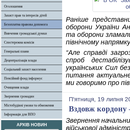
Оголошення
Захист прав та інтересів дітей
Раніше представни
Безоплатна правова допомога
оборони України Ан
та оборони зламали
Вивчення громадської думки
північному напрямку
Спостережна комісія
“Але справді загр
Генеральні плани
спроб дестабіліз
Децентралізація влади
українських Сил бе
Соціальний захист населення
питання актуальне.
Пенсійний фонд інформує
ми говоримо про пів
Очищення влади
Звернення громадян
П'ятниця, 19 липня 2
Містобудівні умови та обмеження
Вздовж кордону 
Інформація для ВПО
Звернення начальни
АРХІВ НОВИН
військової адмініст