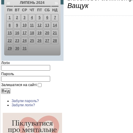
«
»
ЛИПЕНЬ 2024
Ващук
ПН
ВТ
СР
ЧТ
ПТ
СБ
НД
1
2
3
4
5
6
7
8
9
10
11
12
13
14
15
16
17
18
19
20
21
22
23
24
25
26
27
28
29
30
31
Логін
Пароль
Залишатися на сайті
Забули пароль?
Забули логін?