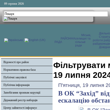
09 серпня 2026
Діяльні
Міська,
Структ
РАЙОННА
селищні та
роботи райд
РАДА
сільські
райдержадмі
ради
Довідни
Відомості про район
Фільтрувати 
Нормативно-правова база
19 липня 202
Публічні закупівлі
П'ятниця, 19 липня 2
Публічна інформація
В ОК “Захід” ві
Запобігання проявам корупції
ескалацію обста
Державний реєстр виборців
Центр зайнятості інформує