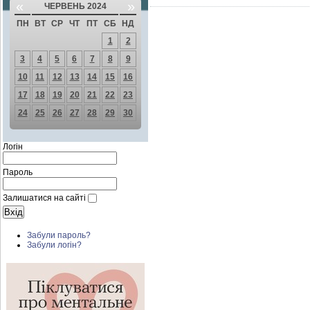
«
»
ЧЕРВЕНЬ 2024
ПН
ВТ
СР
ЧТ
ПТ
СБ
НД
1
2
3
4
5
6
7
8
9
10
11
12
13
14
15
16
17
18
19
20
21
22
23
24
25
26
27
28
29
30
Логін
Пароль
Залишатися на сайті
Забули пароль?
Забули логін?