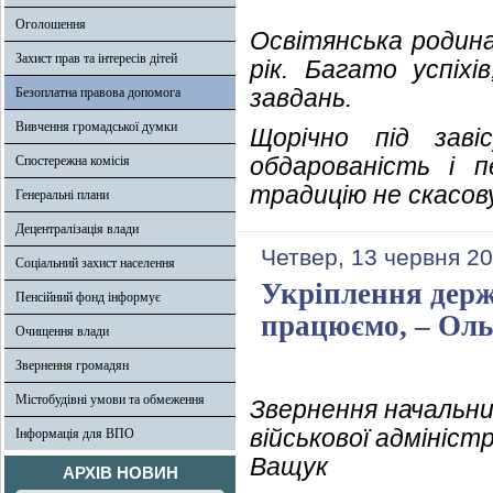
Оголошення
Освітянська родин
Захист прав та інтересів дітей
рік. Багато успіхі
завдань.
Безоплатна правова допомога
Вивчення громадської думки
Щорічно під заві
обдарованість і п
Спостережна комісія
традицію не скасо
Генеральні плани
Децентралізація влади
Четвер, 13 червня 20
Соціальний захист населення
Укріплення держ
Пенсійний фонд інформує
працюємо, – Ол
Очищення влади
Звернення громадян
Містобудівні умови та обмеження
Звернення начальни
військової адмініст
Інформація для ВПО
Ващук
АРХІВ НОВИН