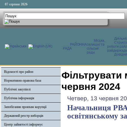
07 серпня 2026
Діяльні
Міська,
Структ
РАЙОННА
селищні та
роботи райд
РАДА
сільські
райдержадмі
ради
Довідни
Відомості про район
Фільтрувати 
Нормативно-правова база
червня 2024
Публічні закупівлі
Четвер, 13 червня 20
Публічна інформація
Начальниця РВА
Запобігання проявам корупції
освітянському за
Державний реєстр виборців
Центр зайнятості інформує