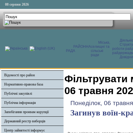
08 серпня 2026
Діяльні
Міська,
Структ
РАЙОННА
селищні та
роботи райд
РАДА
сільські
райдержадмі
ради
Довідни
Відомості про район
Фільтрувати 
Нормативно-правова база
06 травня 20
Публічні закупівлі
Понеділок, 06 травня
Публічна інформація
Загинув воїн-кр
Запобігання проявам корупції
Державний реєстр виборців
Центр зайнятості інформує