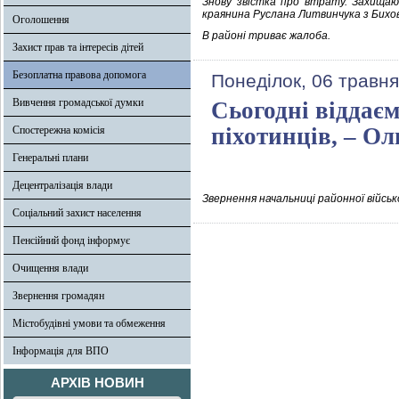
Знову звістка про втрату. Захищаюч
краянина Руслана Литвинчука з Бихо
Оголошення
В районі триває жалоба.
Захист прав та інтересів дітей
Безоплатна правова допомога
Понеділок, 06 травня
Вивчення громадської думки
Сьогодні віддає
піхотинців, – О
Спостережна комісія
Генеральні плани
Децентралізація влади
Звернення начальниці районної військ
Соціальний захист населення
Пенсійний фонд інформує
Очищення влади
Звернення громадян
Містобудівні умови та обмеження
Інформація для ВПО
АРХІВ НОВИН