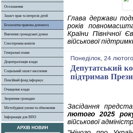
Оголошення
Захист прав та інтересів дітей
Глава держави подя
років повномасшта
Безоплатна правова допомога
Країни Північної 
Вивчення громадської думки
військової підтримк
Спостережна комісія
Генеральні плани
Понеділок, 24 лютого
Децентралізація влади
Депутатський ко
Соціальний захист населення
підтримав Прези
Пенсійний фонд інформує
Очищення влади
Звернення громадян
Засідання предста
Містобудівні умови та обмеження
лютого 2025 року
Інформація для ВПО
військової адмініст
АРХІВ НОВИН
"Нічого про Украї