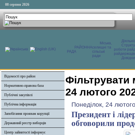
08 серпня 2026
Діяльні
Міська,
Структ
РАЙОННА
селищні та
роботи райд
РАДА
сільські
райдержадмі
ради
Довідни
Відомості про район
Фільтрувати 
Нормативно-правова база
24 лютого 20
Публічні закупівлі
Понеділок, 24 лютого
Публічна інформація
Президент і ліде
Запобігання проявам корупції
обговорили про
Державний реєстр виборців
Центр зайнятості інформує