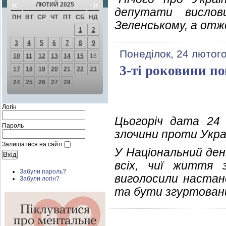
«
»
ЛЮТИЙ 2025
депутати вислов
ПН
ВТ
СР
ЧТ
ПТ
СБ
НД
Зеленському, а отже 
1
2
3
4
5
6
7
8
9
Понеділок, 24 лютого
10
11
12
13
14
15
16
3-ті роковини п
17
18
19
20
21
22
23
24
25
26
27
28
Логін
Цьогоріч дата 24
Пароль
злочини проти Украї
Залишатися на сайті
У Національний ден
всіх, чиї життя 
Забули пароль?
виголосили настано
Забули логін?
та бути згуртован