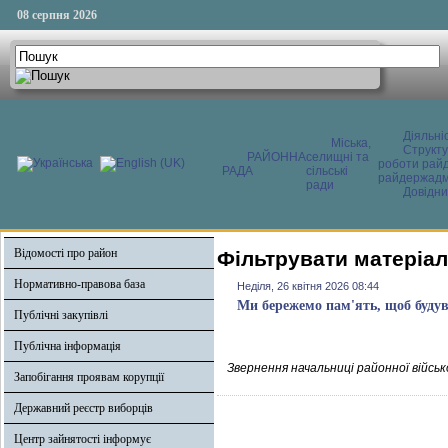
08 серпня 2026
Діяльні
Міська,
Структ
РАЙОННА
селищні та
роботи райд
РАДА
сільські
райдержадмі
ради
Довідни
Відомості про район
Фільтрувати матеріали
Нормативно-правова база
Неділя, 26 квітня 2026 08:44
Ми бережемо пам'ять, щоб будув
Публічні закупівлі
Публічна інформація
Звернення начальниці районної військ
Запобігання проявам корупції
Державний реєстр виборців
Центр зайнятості інформує