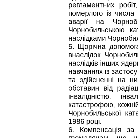
регламентних робіт,
померлого із числа о
аварії на Чорно
Чорнобильською кат
наслідками Чорнобил
5. Щорічна допомог
внаслідок Чорнобиль
наслідків інших ядер
навчаннях із застосу
та здійсненні на н
обставин від радіа
інвалідністю, інв
катастрофою, кожній
Чорнобильської кат
1986 році.
6. Компенсація за