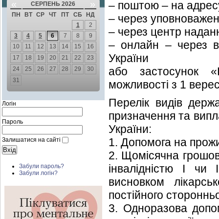
«
»
– поштою – на адресу
СЕРПЕНЬ 2026
ПН
ВТ
СР
ЧТ
ПТ
СБ
НД
– через уповноважен
1
2
– через центр надан
3
4
5
6
7
8
9
– онлайн – через в
10
11
12
13
14
15
16
України
17
18
19
20
21
22
23
або застосунок «П
24
25
26
27
28
29
30
31
можливості з 1 верес
Перелік видів держа
Логін
призначення та випл
Пароль
України:
1. Допомога на прож
Залишатися на сайті
2. Щомісячна грошов
інвалідністю І чи 
Забули пароль?
Забули логін?
висновком лікарськ
постійного сторонньо
3. Одноразова допо