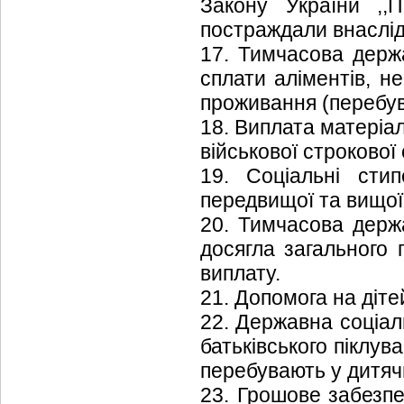
Закону України ,,
постраждали внаслід
17. Тимчасова держа
сплати аліментів, н
проживання (перебув
18. Виплата матеріа
військової строкової
19. Соціальні стип
передвищої та вищої 
20. Тимчасова держ
досягла загального 
виплату.
21. Допомога на дітей
22. Державна соціал
батьківського піклуван
перебувають у дитяч
23. Грошове забезп