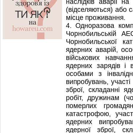
наслідків аварії на
(відселяються) або 
місце проживання.
4. Одноразова компе
Чорнобильській АЕС
Чорнобильської кат
ядерних аварій, осо
військових навчанн
ядерних зарядів і 
особами з інвалідн
випробувань, участі
зброї, складанні я
робіт, дружинам (ч
померлих громадя
катастрофою, участ
ядерних випробува
ядерної зброї, ск