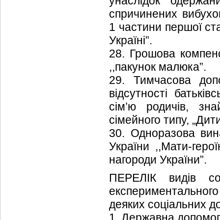
унаслідок одержан
спричинених вибухо
1 частини першої ста
Україні”.
28. Грошова компенс
,,пакунок малюка”.
29. Тимчасова доп
відсутності батьків
сім’ю родичів, зн
сімейного типу, „Дит
30. Одноразова вин
України ,,Мати-геро
нагороди України”.
ПЕРЕЛІК видів с
експериментального
деяких соціальних д
1. Державна допомога