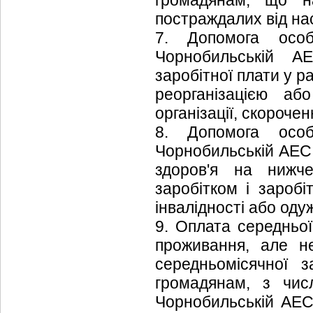
громадянам, що на
постраждалих від нас
7. Допомога особ
Чорнобильській АЕ
заробітної плати у ра
реорганізацією аб
організації, скороче
8. Допомога особ
Чорнобильській АЕС,
здоров'я на нижче
заробітком і заробі
інвалідності або оду
9. Оплата середньої
проживання, але н
середньомісячної 
громадянам, з числ
Чорнобильській АЕС,