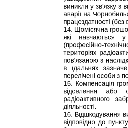
виникли у зв'язку з в
аварії на Чорнобиль
працездатності (без 
14. Щомісячна грошо
які навчаються у 
(професійно-технічн
територіях радіоакт
пов’язаною з наслід
в їдальнях зазначе
перелічені особи з п
15. Компенсація гр
відселення або с
радіоактивного заб
діяльності.
16. Відшкодування в
відповідно до пункт