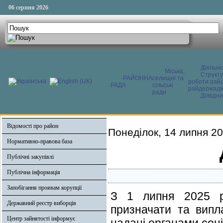
06 серпня 2026
Діяльні
Міська,
Структ
РАЙОННА
селищні та
роботи райд
РАДА
сільські
райдержадмі
ради
Довідни
Відомості про район
Понеділок, 14 липня 20
Нормативно-правова база
Публічні закупівлі
Публічна інформація
Запобігання проявам корупції
З 1 липня 2025 р
Державний реєстр виборців
призначати та випл
Центр зайнятості інформує