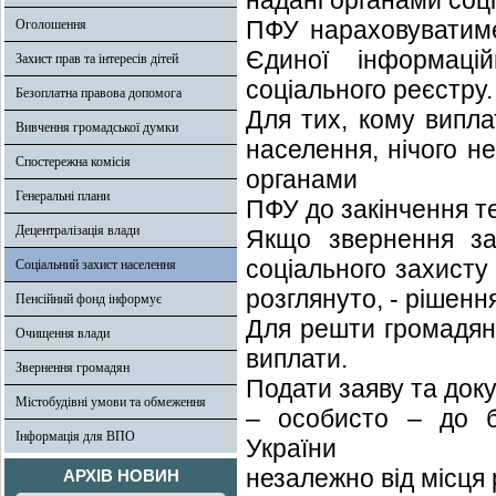
надані органами соц
ПФУ нараховуватиме
Оголошення
Єдиної інформаці
Захист прав та інтересів дітей
соціального реєстру.
Безоплатна правова допомога
Для тих, кому випла
Вивчення громадської думки
населення, нічого н
Спостережна комісія
органами
Генеральні плани
ПФУ до закінчення т
Децентралізація влади
Якщо звернення за
соціального захисту
Соціальний захист населення
розглянуто, - рішен
Пенсійний фонд інформує
Для решти громадян
Очищення влади
виплати.
Звернення громадян
Подати заяву та док
Містобудівні умови та обмеження
– особисто – до б
Інформація для ВПО
України
незалежно від місця 
АРХІВ НОВИН