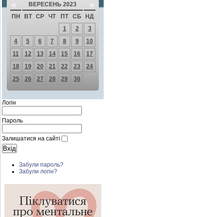
«
»
ВЕРЕСЕНЬ 2023
ПН
ВТ
СР
ЧТ
ПТ
СБ
НД
1
2
3
4
5
6
7
8
9
10
11
12
13
14
15
16
17
18
19
20
21
22
23
24
25
26
27
28
29
30
Логін
Пароль
Залишатися на сайті
Забули пароль?
Забули логін?