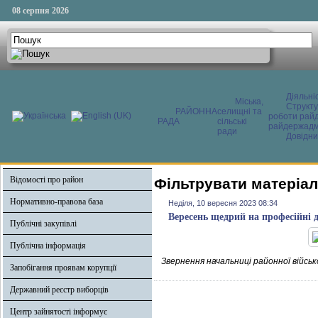
08 серпня 2026
Діяльні
Міська,
Структ
РАЙОННА
селищні та
роботи райд
РАДА
сільські
райдержадмі
ради
Довідни
Відомості про район
Фільтрувати матеріал
Нормативно-правова база
Неділя, 10 вересня 2023 08:34
Вересень щедрий на професійні 
Публічні закупівлі
Публічна інформація
Звернення начальниці районної військ
Запобігання проявам корупції
Державний реєстр виборців
Центр зайнятості інформує