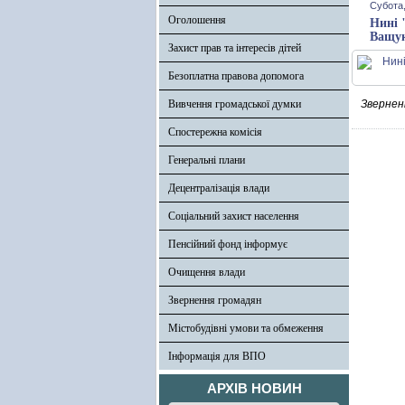
Субота,
Оголошення
Нині 
Ващу
Захист прав та інтересів дітей
Безоплатна правова допомога
Вивчення громадської думки
Зверненн
Спостережна комісія
Генеральні плани
Децентралізація влади
Соціальний захист населення
Пенсійний фонд інформує
Очищення влади
Звернення громадян
Містобудівні умови та обмеження
Інформація для ВПО
АРХІВ НОВИН