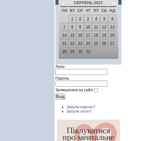
«
»
СЕРПЕНЬ 2023
ПН
ВТ
СР
ЧТ
ПТ
СБ
НД
1
2
3
4
5
6
7
8
9
10
11
12
13
14
15
16
17
18
19
20
21
22
23
24
25
26
27
28
29
30
31
Логін
Пароль
Залишатися на сайті
Забули пароль?
Забули логін?