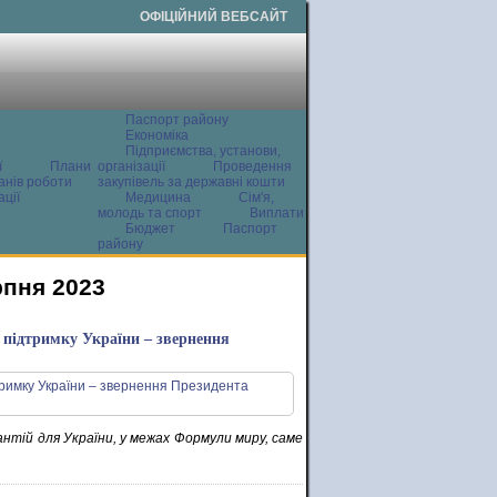
ОФІЦІЙНИЙ ВЕБСАЙТ
Паспорт району
Економіка
Підприємства, установи,
ї
Плани
організації
Проведення
анів роботи
закупівель за державні кошти
ції
Медицина
Сім'я,
молодь та спорт
Виплати
Бюджет
Паспорт
району
рпня 2023
 підтримку України – звернення
нтій для України, у межах Формули миру, саме