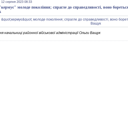
 12 серпня 2023 08:33
"кермує" молоде покоління; спрагле до справедливості, воно бореться
к
я начальниці районної військової адміністрації Ольги Ващук