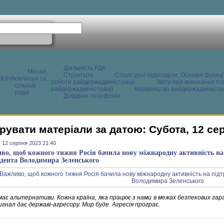
Діяльність РДА
Міська,
Структура
Структурні підрозділи. Основні функці
ОННА
селищні та
роботи райдержадміністрації
Звіти про виконання пл
сільські
райдержадміністрації
Керівництво райдержадміністра
ради
Довідник телефонів
рувати матеріали за датою: Субота, 12 се
 12 серпня 2023 21:40
во, щоб кожного тижня Росія бачила нову міжнародну активність на
дента Володимира Зеленського
має альтернативи. Кожна країна, яка працює з нами в межах безпекових гара
гнал дає державі-агресору. Мир буде. Агресія програє.