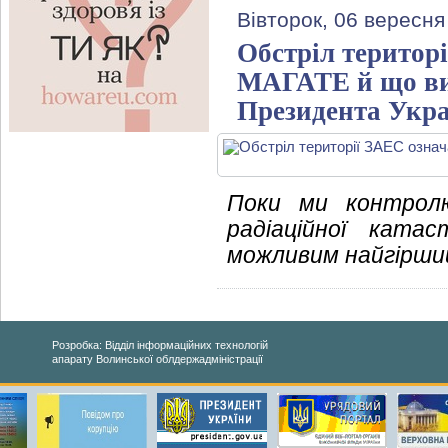
Вівторок, 06 вересня
Обстріл територі
МАГАТЕ й що ви
Президента Укр
Поки ми контролю
радіаційної ката
можливим найгірший
Розробка: Відділ інформаційних технологій
апарату Волинської облдержадміністрації