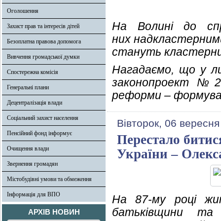
Оголошення
На Волині до сп
Захист прав та інтересів дітей
них надкластерними
Безоплатна правова допомога
стануть кластерни
Вивчення громадської думки
Нагадаємо, що у ли
Спостережна комісія
законопроект №23
Генеральні плани
реформи – формуван
Децентралізація влади
Соціальний захист населення
Вівторок, 06 вересня
Пенсійний фонд інформує
Перестало битис
Очищення влади
України – Олек
Звернення громадян
Містобудівні умови та обмеження
Інформація для ВПО
На 87-му році жи
батьківщини та 
АРХІВ НОВИН