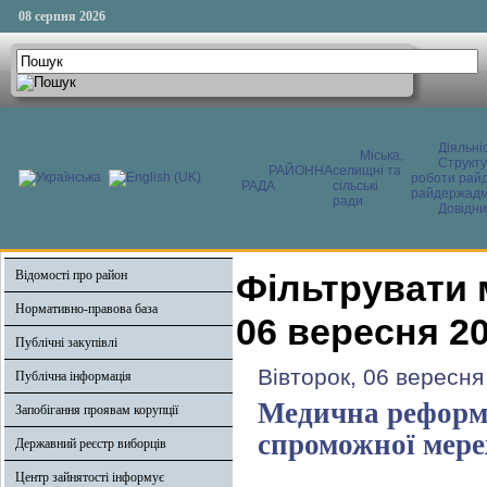
08 серпня 2026
Діяльні
Міська,
Структ
РАЙОННА
селищні та
роботи райд
РАДА
сільські
райдержадмі
ради
Довідни
Відомості про район
Фільтрувати 
Нормативно-правова база
06 вересня 2
Публічні закупівлі
Вівторок, 06 вересня
Публічна інформація
Медична реформа
Запобігання проявам корупції
спроможної мере
Державний реєстр виборців
Центр зайнятості інформує