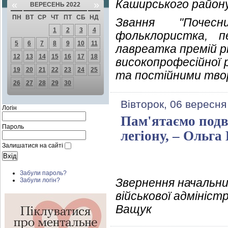
Каширського район
«
»
ВЕРЕСЕНЬ 2022
ПН
ВТ
СР
ЧТ
ПТ
СБ
НД
Звання "Почесн
1
2
3
4
фольклористка, п
5
6
7
8
9
10
11
лавреатка премій рі
12
13
14
15
16
17
18
високопрофесійної 
19
20
21
22
23
24
25
та постійними тво
26
27
28
29
30
Вівторок, 06 вересня
Логін
Пам'ятаємо подви
Пароль
легіону, – Ольг
Залишатися на сайті
Забули пароль?
Звернення начальни
Забули логін?
військової адмініст
Ващук