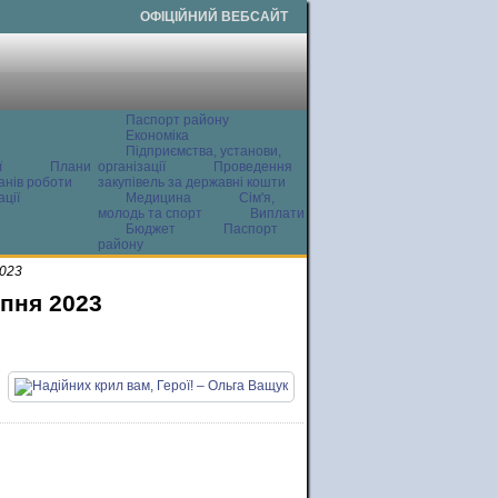
ОФІЦІЙНИЙ ВЕБСАЙТ
Паспорт району
Економіка
Підприємства, установи,
ї
Плани
організації
Проведення
анів роботи
закупівель за державні кошти
ції
Медицина
Сім'я,
молодь та спорт
Виплати
Бюджет
Паспорт
району
2023
рпня 2023