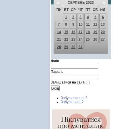
«
»
СЕРПЕНЬ 2023
ПН
ВТ
СР
ЧТ
ПТ
СБ
НД
1
2
3
4
5
6
7
8
9
10
11
12
13
14
15
16
17
18
19
20
21
22
23
24
25
26
27
28
29
30
31
Логін
Пароль
Залишатися на сайті
Забули пароль?
Забули логін?