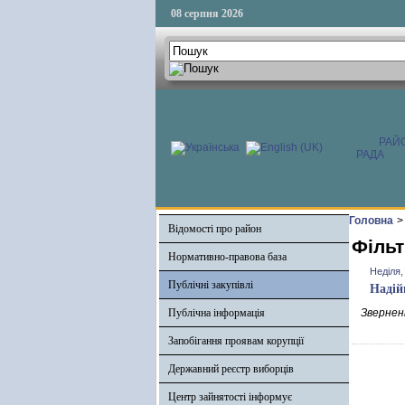
08 серпня 2026
РАЙ
РАДА
Головна
>
Відомості про район
Фільт
Нормативно-правова база
Неділя,
Публічні закупівлі
Надій
Публічна інформація
Зверненн
Запобігання проявам корупції
Державний реєстр виборців
Центр зайнятості інформує