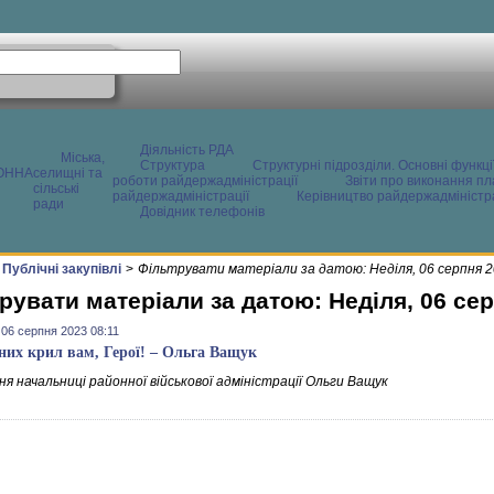
Діяльність РДА
Міська,
Структура
Структурні підрозділи. Основні функці
ОННА
селищні та
роботи райдержадміністрації
Звіти про виконання пл
сільські
райдержадміністрації
Керівництво райдержадміністра
ради
Довідник телефонів
Публічні закупівлі
>
Фільтрувати матеріали за датою: Неділя, 06 серпня 
рувати матеріали за датою: Неділя, 06 се
 06 серпня 2023 08:11
них крил вам, Герої! – Ольга Ващук
я начальниці районної військової адміністрації Ольги Ващук