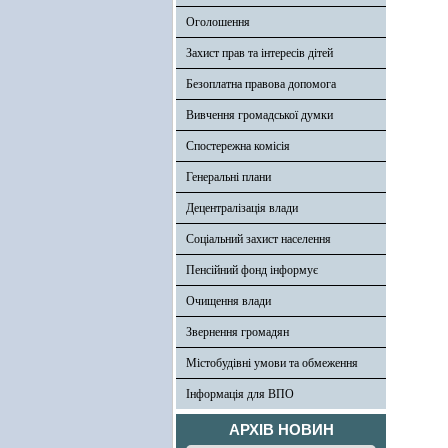
Оголошення
Захист прав та інтересів дітей
Безоплатна правова допомога
Вивчення громадської думки
Спостережна комісія
Генеральні плани
Децентралізація влади
Соціальний захист населення
Пенсійний фонд інформує
Очищення влади
Звернення громадян
Містобудівні умови та обмеження
Інформація для ВПО
АРХІВ НОВИН