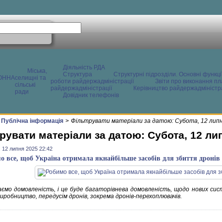
Діяльність РДА
Міська,
Структура
Структурні підрозділи. Основні функці
ОННА
селищні та
роботи райдержадміністрації
Звіти про виконання пл
сільські
райдержадміністрації
Керівництво райдержадміністра
ради
Довідник телефонів
Публічна інформація
>
Фільтрувати матеріали за датою: Субота, 12 лип
рувати матеріали за датою: Субота, 12 ли
 12 липня 2025 22:42
о все, щоб Україна отримала якнайбільше засобів для збиття дронів 
ємо домовленість, і це буде багаторівнева домовленість, щодо нових сис
иробництво, передусім дронів, зокрема дронів-перехоплювачів.