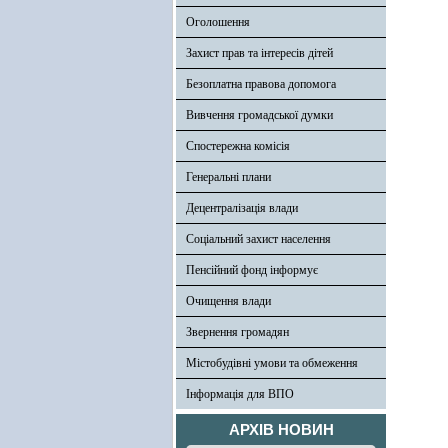
Оголошення
Захист прав та інтересів дітей
Безоплатна правова допомога
Вивчення громадської думки
Спостережна комісія
Генеральні плани
Децентралізація влади
Соціальний захист населення
Пенсійний фонд інформує
Очищення влади
Звернення громадян
Містобудівні умови та обмеження
Інформація для ВПО
АРХІВ НОВИН