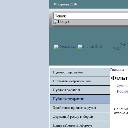
06 серпня 2026
РАЙ
РАДА
Головна
>
Відомості про район
Фільт
Нормативно-правова база
Субота,
Публічні закупівлі
Робим
Публічна інформація
Запобігання проявам корупції
Наближа
власне в
Державний реєстр виборців
Центр зайнятості інформує