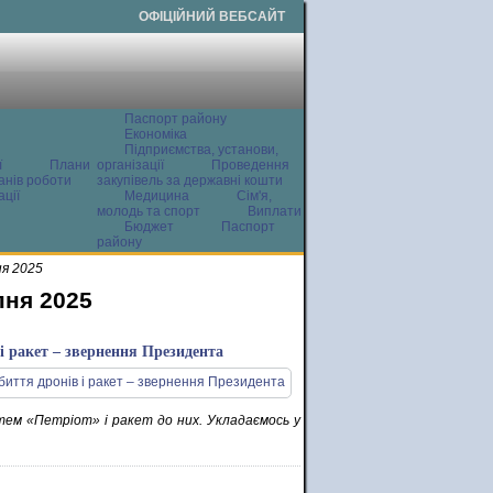
ОФІЦІЙНИЙ ВЕБСАЙТ
Паспорт району
Економіка
Підприємства, установи,
ї
Плани
організації
Проведення
анів роботи
закупівель за державні кошти
ції
Медицина
Сім'я,
молодь та спорт
Виплати
Бюджет
Паспорт
району
ня 2025
пня 2025
і ракет – звернення Президента
тем «Петріот» і ракет до них. Укладаємось у