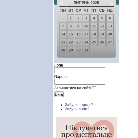
«
»
ЛИПЕНЬ 2025
ПН
ВТ
СР
ЧТ
ПТ
СБ
НД
1
2
3
4
5
6
7
8
9
10
11
12
13
14
15
16
17
18
19
20
21
22
23
24
25
26
27
28
29
30
31
Логін
Пароль
Залишатися на сайті
Забули пароль?
Забули логін?