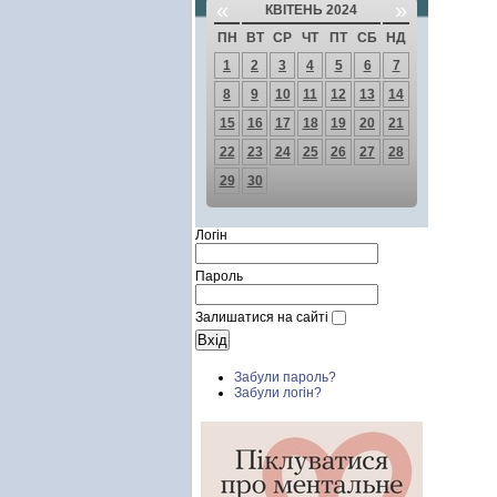
«
»
КВІТЕНЬ 2024
ПН
ВТ
СР
ЧТ
ПТ
СБ
НД
1
2
3
4
5
6
7
8
9
10
11
12
13
14
15
16
17
18
19
20
21
22
23
24
25
26
27
28
29
30
Логін
Пароль
Залишатися на сайті
Забули пароль?
Забули логін?