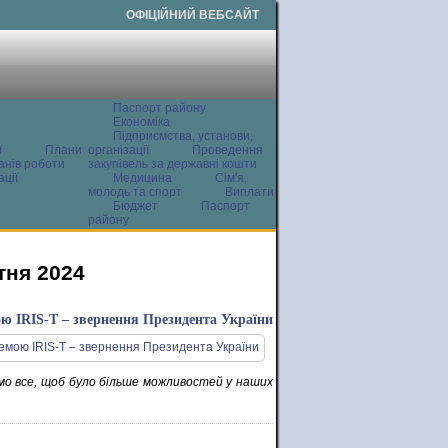
ОФІЦІЙНИЙ ВЕБСАЙТ
Паспорт району
Економіка
Підприємства, установи,
ї
Плани
організації
Проведення
анів роботи
закупівель за державні кошти
ції
Медицина
Сім'я,
молодь та спорт
Виплати
Бюджет
Паспорт
району
тня 2024
ою IRIS-T – звернення Президента України
мо все, щоб було більше можливостей у наших