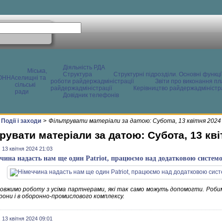
Діяльність РДА
Міська,
Структура
Структурні підрозділи. Основні функці
ОННА
селищні та
роботи райдержадміністрації
Звіти про виконання пл
сільські
райдержадміністрації
Керівництво райдержадміністра
ради
Довідник телефонів
Події і заходи
>
Фільтрувати матеріали за датою: Субота, 13 квітня 2024
рувати матеріали за датою: Субота, 13 кві
 13 квітня 2024 21:03
чина надасть нам ще один Patriot, працюємо над додатковою систем
овжимо роботу з усіма партнерами, які так само можуть допомогти. Роби
рони і в оборонно-промислового комплексу.
 13 квітня 2024 09:01