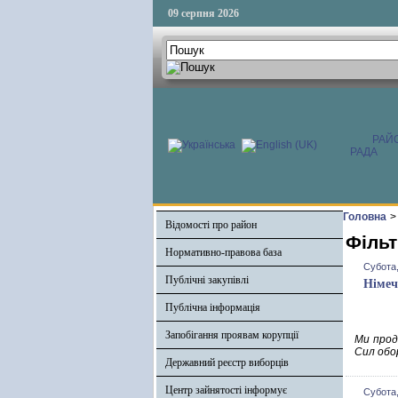
09 серпня 2026
РАЙ
РАДА
Головна
>
Відомості про район
Фільт
Нормативно-правова база
Субота,
Публічні закупівлі
Німеч
Публічна інформація
Запобігання проявам корупції
Ми прод
Сил обо
Державний реєстр виборців
Центр зайнятості інформує
Субота,