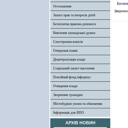
Безпе
Оголошення
Зверненн
Захист прав та інтересів дітей
Безоплатна правова допомога
Вивчення громадської думки
Спостережна комісія
Генеральні плани
Децентралізація влади
Соціальний захист населення
Пенсійний фонд інформує
Очищення влади
Звернення громадян
Містобудівні умови та обмеження
Інформація для ВПО
АРХІВ НОВИН