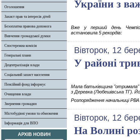
України з ва
Оголошення
Захист прав та інтересів дітей
Безоплатна правова допомога
Вже у перший день Чемпіо
встановила 5 рекордів:
Вивчення громадської думки
Спостережна комісія
Вівторок, 12 бер
Генеральні плани
У районі три
Децентралізація влади
Соціальний захист населення
Пенсійний фонд інформує
Мала батьківщина "отримала" 
з Деревка (Любешівська ТГ). Йо
Очищення влади
Розпорядження начальниці РВА 
Звернення громадян
Містобудівні умови та обмеження
Вівторок, 12 бер
Інформація для ВПО
На Волині роз
АРХІВ НОВИН