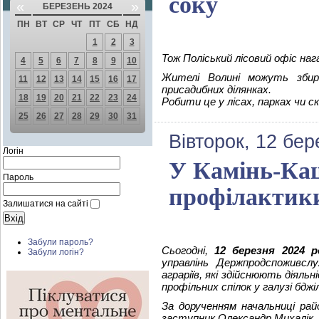
соку
«
»
БЕРЕЗЕНЬ 2024
ПН
ВТ
СР
ЧТ
ПТ
СБ
НД
1
2
3
Тож Поліський лісовий офіс наг
4
5
6
7
8
9
10
Жителі Волині можуть збир
11
12
13
14
15
16
17
присадибних ділянках.
18
19
20
21
22
23
24
Робити це у лісах, парках чи с
25
26
27
28
29
30
31
Вівторок, 12 бер
Логін
У Камінь-Каш
Пароль
профілактики
Залишатися на сайті
Забули пароль?
Сьогодні,
12 березня 2024 р
Забули логін?
управлінь Держпродспоживслу
аграріїв, які здійснюють діяль
профільних спілок у галузі бджі
За дорученням начальниці рай
заступник Олександр Михалік.