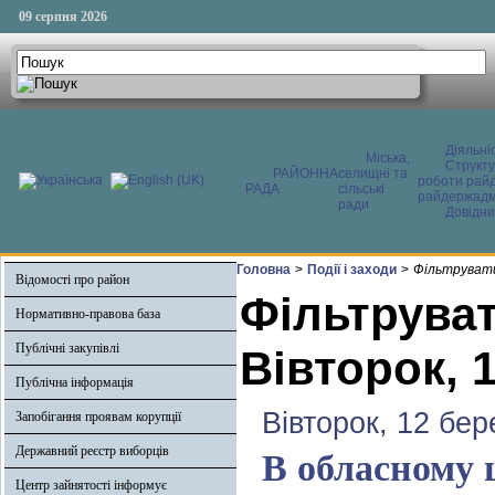
09 серпня 2026
Діяльні
Міська,
Структ
РАЙОННА
селищні та
роботи райд
РАДА
сільські
райдержадмі
ради
Довідни
Головна
>
Події і заходи
>
Фільтрувати
Відомості про район
Фільтруват
Нормативно-правова база
Публічні закупівлі
Вівторок, 
Публічна інформація
Вівторок, 12 бер
Запобігання проявам корупції
Державний реєстр виборців
В обласному 
Центр зайнятості інформує