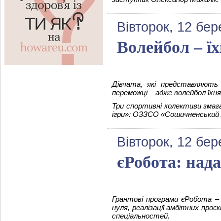
Вівторок, 12 бер
Волейбол – їх
Дівчата, які представляють 
переможці – адже волейбол їхня
Три спортивні колективи змагал
ігри»: ОЗЗСО «Сошичненський лі
Вівторок, 12 бер
єРобота: нада
Грантові програми єРобота – 
нуля, реалізації амбітних про
спеціальностей.