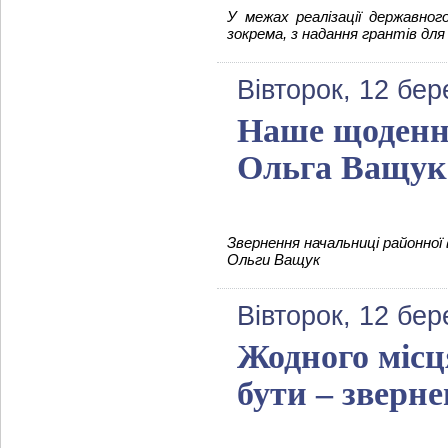
У межах реалізації державног
зокрема, з надання грантів для
Вівторок, 12 бер
Наше щоденне
Ольга Ващук
Звернення начальниці районної в
Ольги Ващук
Вівторок, 12 бер
Жодного місц
бути – зверн