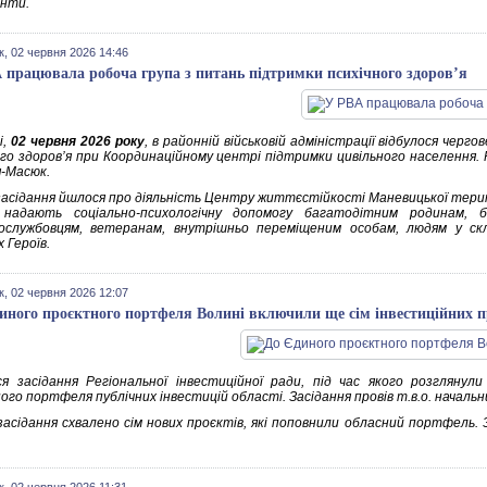
нти.
к, 02 червня 2026 14:46
 працювала робоча група з питань підтримки психічного здоров’я
і,
02 червня 2026 року
, в районній військовій адміністрації відбулося черг
ого здоров’я при Координаційному центрі підтримки цивільного населення.
-Масюк.
 засідання йшлося про діяльність Центру життєстійкості Маневицької тери
і надають соціально-психологічну допомогу багатодітним родинам, б
вослужбовцям, ветеранам, внутрішньо переміщеним особам, людям у с
 Героїв.
к, 02 червня 2026 12:07
иного проєктного портфеля Волині включили ще сім інвестиційних п
ся засідання Регіональної інвестиційної ради, під час якого розглянул
ого портфеля публічних інвестицій області. Засідання провів т.в.о. началь
 засідання схвалено сім нових проєктів, які поповнили обласний портфель. 