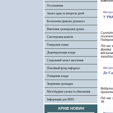
компоне
Оголошення
Вівторо
Захист прав та інтересів дітей
У РВА
Безоплатна правова допомога
Вивчення громадської думки
Сьогодн
психічн
Спостережна комісія
Подерня
Генеральні плани
Під час
фахівц
Децентралізація влади
військо
загиблих
Соціальний захист населення
Пенсійний фонд інформує
Вівторо
До Єд
Очищення влади
Звернення громадян
Відбуло
Містобудівні умови та обмеження
проєктн
Під час
Інформація для ВПО
36.
АРХІВ НОВИН