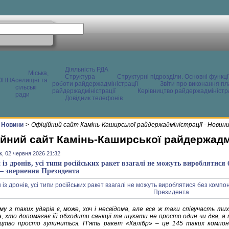
Діяльність РДА
Міська,
Структура
Структурні підрозділи. Основні функці
ОННА
селищні та
роботи райдержадміністрації
Звіти про виконання пл
сільські
райдержадміністрації
Керівництво райдержадміністра
ради
Довідник телефонів
Новини
>
Офіційний сайт Камінь-Каширської райдержадміністрації - Новин
йний сайт Камінь-Каширської райдержадмі
к, 02 червня 2026 21:32
 із дронів, усі типи російських ракет взагалі не можуть вироблятися 
 – звернення Президента
му з таких ударів є, може, хоч і несвідома, але все ж таки співучасть ти
, хто допомагає їй обходити санкції та шукати не просто один чи два, а т
цтво просто зупиниться. Пʼять ракет «Калібр» – це 145 таких компон