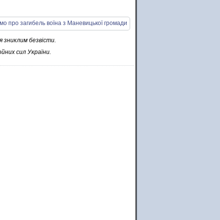
я зниклим безвісти.
ойних сил України.