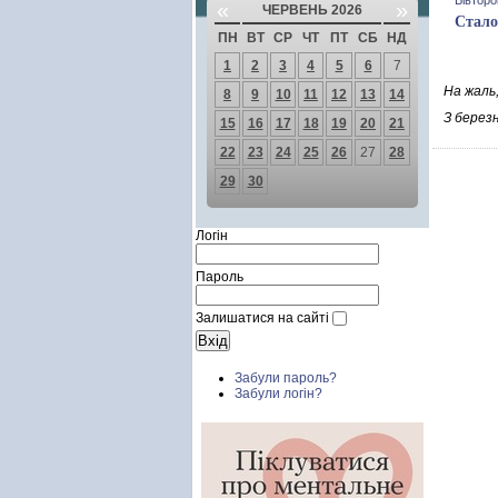
Вівторо
«
»
ЧЕРВЕНЬ 2026
Стало
ПН
ВТ
СР
ЧТ
ПТ
СБ
НД
1
2
3
4
5
6
7
На жаль
8
9
10
11
12
13
14
З березн
15
16
17
18
19
20
21
22
23
24
25
26
27
28
29
30
Логін
Пароль
Залишатися на сайті
Забули пароль?
Забули логін?