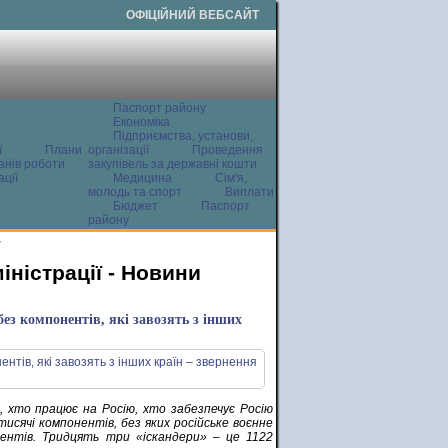
ОФІЦІЙНИЙ ВЕБСАЙТ
Паспорт району
Економіка
Підприємства, установи,
ї
Плани
організації
Проведення
анів роботи
закупівель за державні кошти
ції
Медицина
Сім'я,
молодь та спорт
Виплати
Бюджет
Паспорт
району
и
ністрації - Новини
без компонентів, які завозять з інших
х, хто працює на Росію, хто забезпечує Росію
исячі компонентів, без яких російське воєнне
ентів. Тридцять три «іскандери» – це 1122