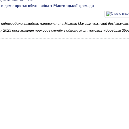
к, 02 червня 2026 11:31
 відомо про загибель воїна з Маневицької громади
, підтвердили загибель маневичанина Миколи Максимчука, який досі вважавс
я 2025 року краянин проходив службу в одному зі штурмових підрозділів Збр