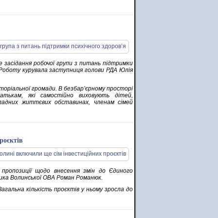
ове засідання робочої групи з питань підтримки
 Роботу курувала заступниця голови РДА Юлія
торіальної громади. В безбар’єрному просторі
атькам, які самостійно виховують дітей,
кладних життєвих обставинах, членам сімей
роєктів
и пропозиції щодо внесення змін до Єдиного
ника Волинської ОВА Роман Романюк.
Загальна кількість проєктів у ньому зросла до