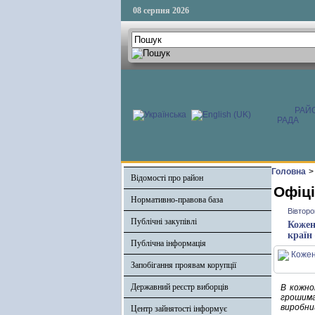
08 серпня 2026
РАЙ
РАДА
Головна
>
Відомості про район
Офіці
Нормативно-правова база
Вівторо
Публічні закупівлі
Кожен
країн
Публічна інформація
Запобігання проявам корупції
Державний реєстр виборців
В кожно
грошима
виробни
Центр зайнятості інформує