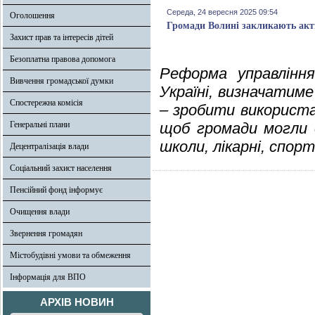
Середа, 24 вересня 2025 09:54
Оголошення
Громади Волині закликають акти
Захист прав та інтересів дітей
Безоплатна правова допомога
Реформа управління
Вивчення громадської думки
Україні, визначатиме
Спостережна комісія
– зробити використ
Генеральні плани
щоб громади могли о
школи, лікарні, спор
Децентралізація влади
Соціальний захист населення
Пенсійний фонд інформує
Очищення влади
Звернення громадян
Містобудівні умови та обмеження
Інформація для ВПО
АРХІВ НОВИН