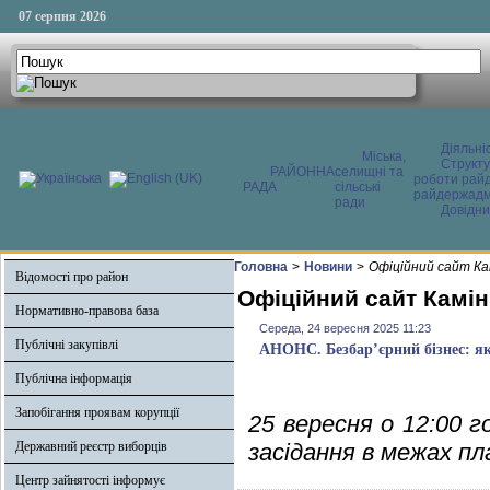
07 серпня 2026
Діяльні
Міська,
Структ
РАЙОННА
селищні та
роботи райд
РАДА
сільські
райдержадмі
ради
Довідни
Головна
>
Новини
>
Офіційний сайт Ка
Відомості про район
Офіційний сайт Камін
Нормативно-правова база
Середа, 24 вересня 2025 11:23
Публічні закупівлі
АНОНС. Безбар’єрний бізнес: як
Публічна інформація
Запобігання проявам корупції
25 вересня о 12:00 г
Державний реєстр виборців
засідання в межах п
Центр зайнятості інформує