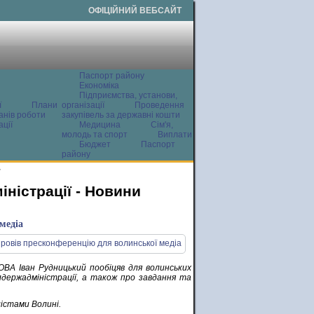
ОФІЦІЙНИЙ ВЕБСАЙТ
Паспорт району
Економіка
Підприємства, установи,
ї
Плани
організації
Проведення
анів роботи
закупівель за державні кошти
ції
Медицина
Сім'я,
молодь та спорт
Виплати
Бюджет
Паспорт
району
и
ністрації - Новини
медіа
ОВА Іван Рудницький пообіцяв для волинських
держадміністрації, а також про завдання та
лістами Волині.