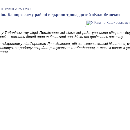
 03 квітня 2025 17:39
інь-Каширському районі відкрили тринадцятий «Клас безпеки»
я у Тоболівському ліцеї Прилісненської сільської ради урочисто відкрили д
асів – навчити дітей правил безпечної поведінки та цивільного захисту.
 відкриття у ліцеї провели День безпеки, під час якого школярі дізналися, 
нстрували роботу аварійно-рятувального обладнання, а також разом з уч
ення.