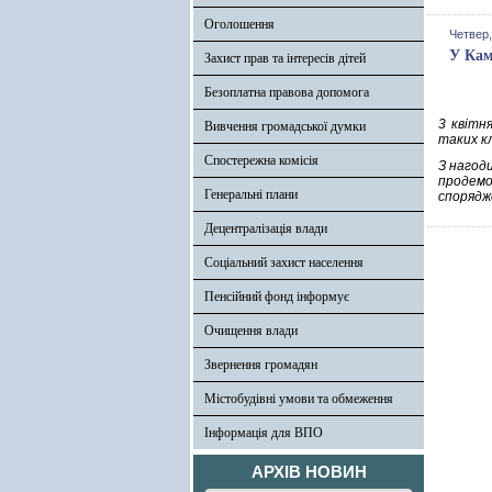
Оголошення
Четвер,
У Кам
Захист прав та інтересів дітей
Безоплатна правова допомога
3 квітн
Вивчення громадської думки
таких кл
Спостережна комісія
З нагоди
продемо
Генеральні плани
спорядж
Децентралізація влади
Соціальний захист населення
Пенсійний фонд інформує
Очищення влади
Звернення громадян
Містобудівні умови та обмеження
Інформація для ВПО
АРХІВ НОВИН