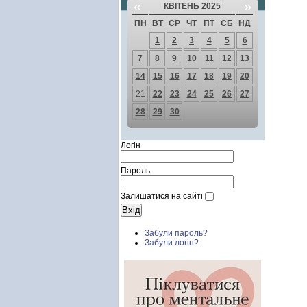
«
»
КВІТЕНЬ 2025
ПН
ВТ
СР
ЧТ
ПТ
СБ
НД
1
2
3
4
5
6
7
8
9
10
11
12
13
14
15
16
17
18
19
20
21
22
23
24
25
26
27
28
29
30
Логін
Пароль
Залишатися на сайті
Забули пароль?
Забули логін?