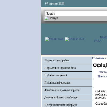
07 серпня 2026
РАЙ
РАДА
Головна
>
Відомості про район
Офіці
Нормативно-правова база
Четвер,
Публічні закупівлі
Начал
Публічна інформація
Запобігання проявам корупції
Під час
медіа с
Державний реєстр виборців
виклики
Сьогодні
Центр зайнятості інформує