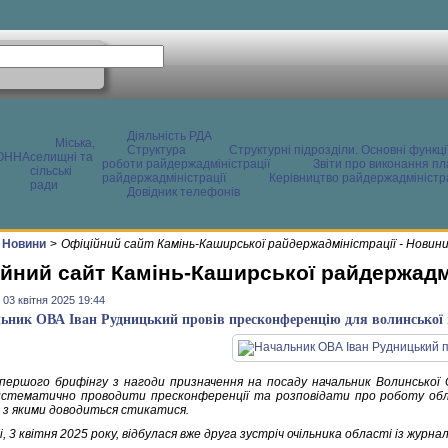
Діяльність РДА
Міська,
Структура
Структурні підрозділи. Основні функці
ОННА
селищні та
роботи райдержадміністрації
Звіти про виконання пл
сільські
райдержадміністрації
Керівництво райдержадміністра
ради
Довідник телефонів
Новини
>
Офіційний сайт Камінь-Каширської райдержадміністрації - Новин
йний сайт Камінь-Каширської райдержадмі
 03 квітня 2025 19:44
ьник ОВА Іван Рудницький провів пресконференцію для волинської 
 першого брифінгу з нагоди призначення на посаду начальник Волинської 
истематично проводити пресконференції та розповідати про роботу обл
, з якими доводиться стикатися.
, 3 квітня 2025 року, відбулася вже друга зустріч очільника області із журна