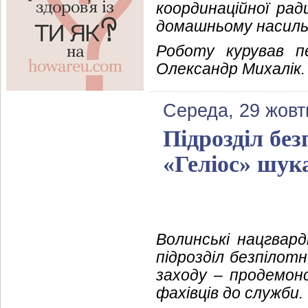
координаційної ради
домашньому насильс
Роботу курував п
Олександр Михалік.
Середа, 29 жовт
Підрозділ бе
«Геліос» шук
Волинські нацгвард
підрозділ безпілот
заходу – продемон
фахівців до служби.