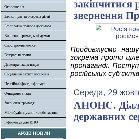
закінчитися 
Оголошення
звернення Пр
Захист прав та інтересів дітей
Безоплатна правова допомога
Вивчення громадської думки
Спостережна комісія
Продовжуємо нашу 
Генеральні плани
зокрема проти ціле
пропаганді. Поступ
Децентралізація влади
російських суб’єкті
Соціальний захист населення
Пенсійний фонд інформує
Середа, 29 жовт
Очищення влади
АНОНС. Діало
Звернення громадян
Містобудівні умови та обмеження
державних се
Інформація для ВПО
АРХІВ НОВИН