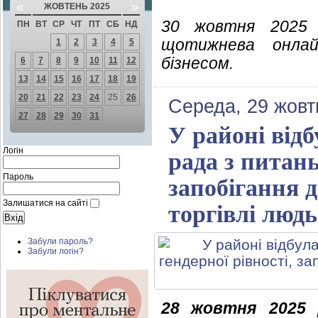
«
»
ЖОВТЕНЬ 2025
30 жовтня 2025 
ПН
ВТ
СР
ЧТ
ПТ
СБ
НД
щотижнева онлай
1
2
3
4
5
бізнесом.
6
7
8
9
10
11
12
13
14
15
16
17
18
19
20
21
22
23
24
25
26
Середа, 29 жовт
27
28
29
30
31
У районі від
Логін
рада з питань 
Пароль
запобігання 
Залишатися на сайті
торгівлі люд
Забули пароль?
Забули логін?
28 жовтня 2025 