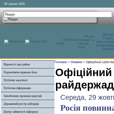
08 серпня 2026
Діяльні
Міська,
Структ
РАЙОННА
селищні та
роботи райд
РАДА
сільські
райдержадмі
ради
Довідни
Головна
>
Новини
>
Офіційний сайт Ка
Відомості про район
Офіційний
Нормативно-правова база
Публічні закупівлі
райдержадм
Публічна інформація
Середа, 29 жовт
Запобігання проявам корупції
Державний реєстр виборців
Росія повинн
Центр зайнятості інформує