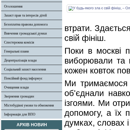
Оголошення
Захист прав та інтересів дітей
Безоплатна правова допомога
втрати. Здається
Вивчення громадської думки
свій фініш.
Спостережна комісія
Поки в москві 
Генеральні плани
виборювали та 
Децентралізація влади
кожен ковток пов
Соціальний захист населення
Пенсійний фонд інформує
Ми тримаємося 
Очищення влади
об'єднали навко
Звернення громадян
ізгоями. Ми отри
Містобудівні умови та обмеження
допомогу, а їх п
Інформація для ВПО
думках, словах і
АРХІВ НОВИН