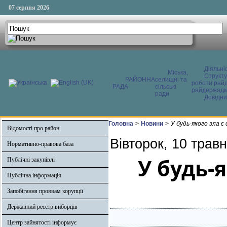
07 серпня 2026
Діяльні
Міська,
Структ
РАЙОННА
селищні та
роботи райд
РАДА
сільські
райдержадмі
ради
Довідни
Головна
>
Новини
>
У будь-якого зла є 
Відомості про район
Вівторок, 10 трав
Нормативно-правова база
У будь-я
Публічні закупівлі
Публічна інформація
Запобігання проявам корупції
Державний реєстр виборців
Центр зайнятості інформує