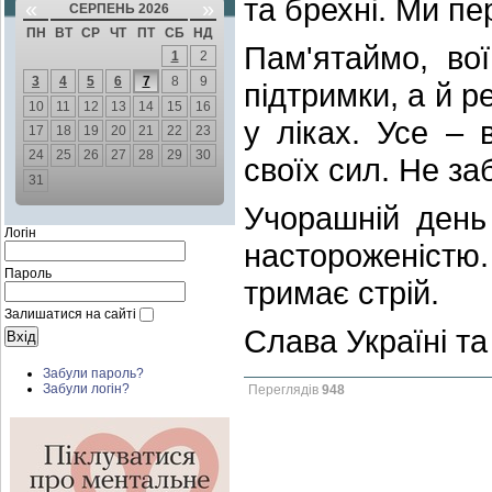
та брехні. Ми пе
«
»
СЕРПЕНЬ 2026
ПН
ВТ
СР
ЧТ
ПТ
СБ
НД
Пам'ятаймо, во
1
2
3
4
5
6
7
8
9
підтримки, а й р
10
11
12
13
14
15
16
у ліках. Усе –
17
18
19
20
21
22
23
24
25
26
27
28
29
30
своїх сил. Не за
31
Учорашній день 
Логін
настороженістю.
Пароль
тримає стрій.
Залишатися на сайті
Слава Україні та
Забули пароль?
Забули логін?
Переглядів
948