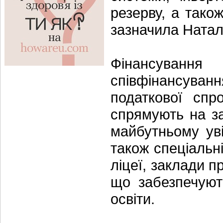
резерву, а тако
зазначила Наталі
Фінансуванн
співфінансуван
податкової спр
спрямують на за
майбутньому уві
також спеціальні
ліцеї, заклади п
що забезпечуют
освіти.