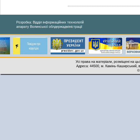
Розробка: Відділ інформаційних технологій
апарату Волинської облдержадміністрації
Усі права на матеріали, розміщені на ць
Адреса: 44500, м. Камінь-Каширський, ву
©