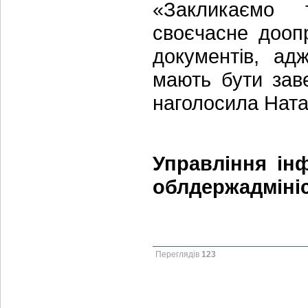
«Закликаємо т
своєчасне дооп
документів, ад
мають бути зав
наголосила Ната
Управління інф
облдержадмініс
Переглядів
123