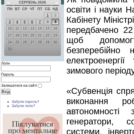
«
»
СЕРПЕНЬ 2026
освіти і науки Н
ПН
ВТ
СР
ЧТ
ПТ
СБ
НД
1
2
Кабінету Мініст
3
4
5
6
7
8
9
передбачено 22 
10
11
12
13
14
15
16
17
18
19
20
21
22
23
щоб допомог
24
25
26
27
28
29
30
безперебійно 
31
електроенергії
Логін
зимового періоду
Пароль
Залишатися на сайті
«Субвенція спр
виконання ро
Забули пароль?
Забули логін?
автономності
генератори, со
системи, інвер