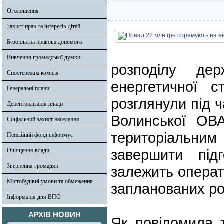
Оголошення
Захист прав та інтересів дітей
Безоплатна правова допомога
Вивчення громадської думки
розподілу дер
Спостережна комісія
енергетичної с
Генеральні плани
розглянули під ч
Децентралізація влади
Волинської ОВ
Соціальний захист населення
територіальним
Пенсійний фонд інформує
завершити під
Очищення влади
Звернення громадян
залежить операт
Містобудівні умови та обмеження
запланованих ро
Інформація для ВПО
АРХІВ НОВИН
Як повідомила т