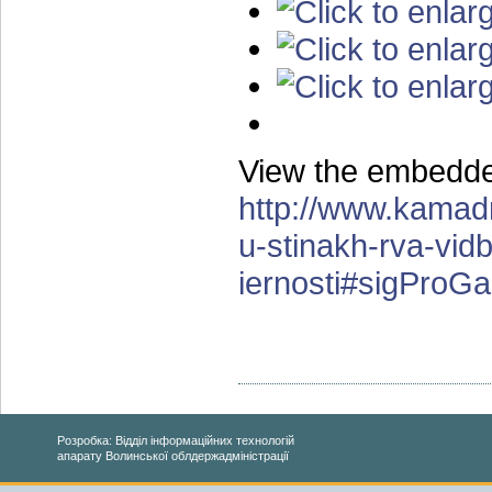
View the embedded
http://www.kamad
u-stinakh-rva-vid
iernosti#sigProG
Розробка: Відділ інформаційних технологій
апарату Волинської облдержадміністрації