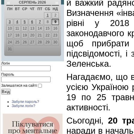
й важкий радянс
«
»
СЕРПЕНЬ 2026
ПН
ВТ
СР
ЧТ
ПТ
СБ
НД
Визначення «інв
1
2
рівні у 2018
3
4
5
6
7
8
9
10
11
12
13
14
15
16
законодавчого к
17
18
19
20
21
22
23
щоб прибрати 
24
25
26
27
28
29
30
31
підсвідомості, 
Зеленська.
Логін
Нагадаємо, що 
Пароль
усією Україною 
Залишатися на сайті
19 по 25 травн
Забули пароль?
активності.
Забули логін?
Сьогодні,
20 тр
наради в началь