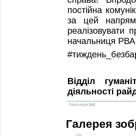
постійна комуні
за цей напрям.
реалізовувати 
начальниця РВА
#тиждень_безба
Відділ гумані
діяльності рай
Переглядів
542
Галерея зо