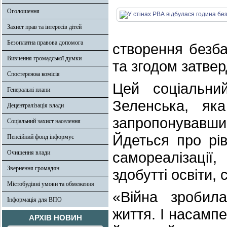
Оголошення
Захист прав та інтересів дітей
Безоплатна правова допомога
створення безба
Вивчення громадської думки
та згодом затверд
Спостережна комісія
Цей соціальн
Генеральні плани
Зеленська, яка
Децентралізація влади
запропонувавш
Соціальний захист населення
Йдеться про рі
Пенсійний фонд інформує
Очищення влади
самореалізації
Звернення громадян
здобутті освіти, 
Містобудівні умови та обмеження
«Війна зробил
Інформація для ВПО
життя. І насампе
АРХІВ НОВИН