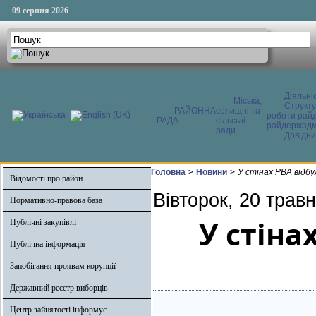
09 серпня 2026
Діяльні
Міська,
Структ
РАЙОННА
селищні та
роботи райд
РАДА
сільські
райдержадмі
ради
Довідни
Головна
>
Новини
>
У стінах РВА відб
Відомості про район
Вівторок, 20 трав
Нормативно-правова база
У стіна
Публічні закупівлі
Публічна інформація
Запобігання проявам корупції
Державний реєстр виборців
Центр зайнятості інформує