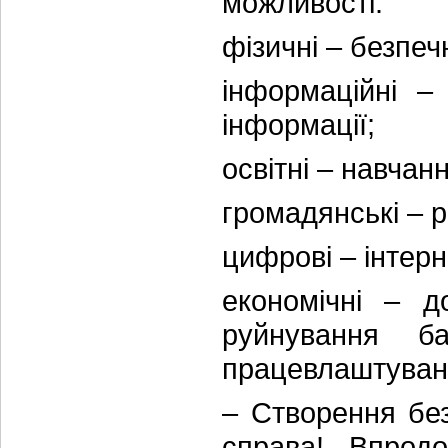
можливості:
фізичні – безпеч
інформаційні –
інформації;
освітні – навчан
громадянські – р
цифрові – інтерн
економічні – до
руйнування б
працевлаштуванн
– Створення без
справа! Впрод