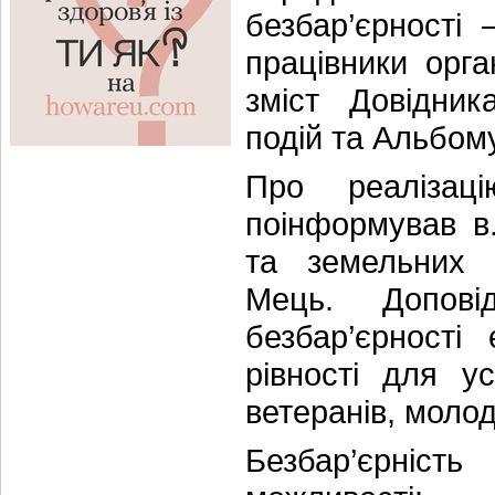
безбар’єрності 
працівники орга
зміст Довідник
подій та Альбом
Про реалізаці
поінформував в.
та земельних в
Мець. Допов
безбар’єрності
рівності для ус
ветеранів, молод
Безбар’єрніс