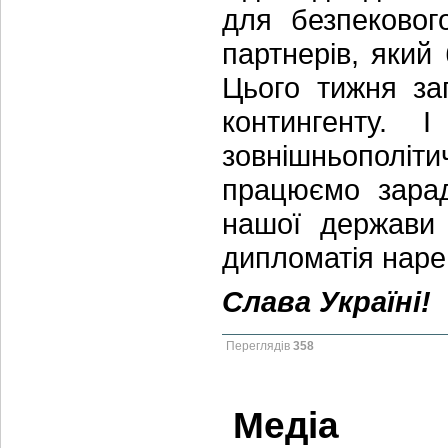
для безпековог
партнерів, який 
Цього тижня за
контингенту. 
зовнішньополіт
працюємо зарад
нашої держави
дипломатія наре
Слава Україні!
Переглядів
358
Медіа