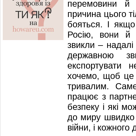
перемовини й 
причина цього ті
бояться. І якщ
Росію, вони й 
звикли – надалі
державною зв
експортувати н
хочемо, щоб це 
тривалим. Саме
працює з партне
безпеку і які мо
до миру швидко 
війни, і кожного