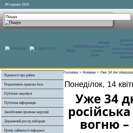
09 серпня 2026
Діяльні
Міська,
Структ
РАЙОННА
селищні та
роботи райд
РАДА
сільські
райдержадмі
ради
Довідни
Головна
>
Новини
>
Уже 34 дні зберіг
Відомості про район
Понеділок, 14 кві
Нормативно-правова база
Уже 34 д
Публічні закупівлі
Публічна інформація
російська
Запобігання проявам корупції
вогню –
Державний реєстр виборців
Центр зайнятості інформує