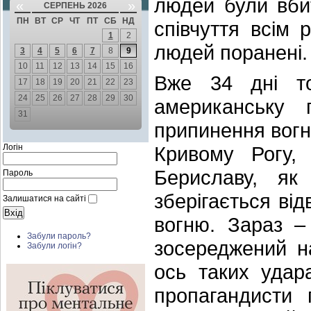
людей були вби
«
»
СЕРПЕНЬ 2026
ПН
ВТ
СР
ЧТ
ПТ
СБ
НД
співчуття всім 
1
2
людей поранені. 
3
4
5
6
7
8
9
10
11
12
13
14
15
16
Вже 34 дні то
17
18
19
20
21
22
23
24
25
26
27
28
29
30
американську 
31
припинення вогню
Логін
Кривому Рогу,
Бериславу, я
Пароль
зберігається ві
Залишатися на сайті
вогню. Зараз –
Забули пароль?
зосереджений н
Забули логін?
ось таких удар
пропагандисти 