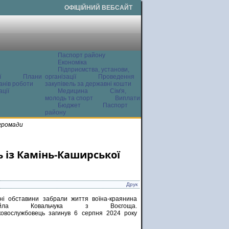
ОФІЦІЙНИЙ ВЕБСАЙТ
Паспорт району
Економіка
Підприємства, установи,
ї
Плани
організації
Проведення
анів роботи
закупівель за державні кошти
ції
Медицина
Сім'я,
молодь та спорт
Виплати
Бюджет
Паспорт
району
 громади
 із Камінь-Каширської
Друк
чні обставини забрали життя воїна-краянина
айла Ковальчука з Воєгоща.
ковослужбовець загинув 6 серпня 2024 року