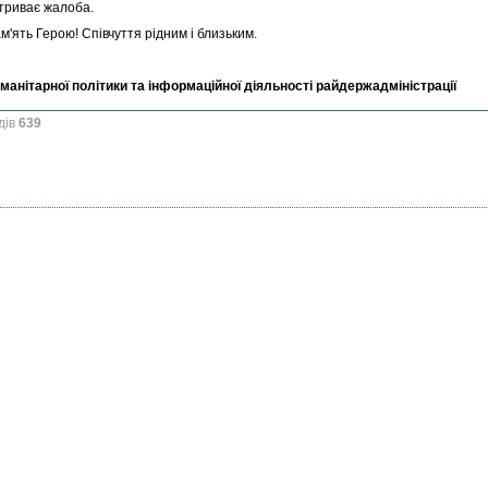
 триває жалоба.
м'ять Герою! Співчуття рідним і близьким.
уманітарної політики та інформаційної діяльності райдержадміністрації
дів
639