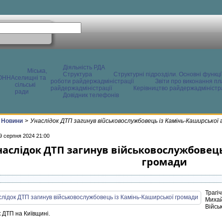
Діяльність РДА
Міська,
Структура
Структурні підрозділи. Основні функці
ОННА
селищні та
роботи райдержадміністрації
Звіти про виконання пл
сільські
райдержадміністрації
Керівництво райдержадміністра
ради
Довідник телефонів
Новини
>
Унаслідок ДТП загинув військовослужбовець із Камінь-Каширської
9 серпня 2024 21:00
наслідок ДТП загинув військовослужбовець
громади
Трагі
Мих
Війсь
 ДТП на Київщині.