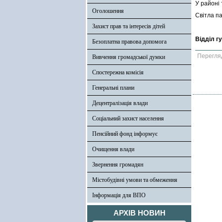
У районі
Оголошення
Світла па
Захист прав та інтересів дітей
Відділ г
Безоплатна правова допомога
Перегля
Вивчення громадської думки
Спостережна комісія
Генеральні плани
Децентралізація влади
Соціальний захист населення
Пенсійний фонд інформує
Очищення влади
Звернення громадян
Містобудівні умови та обмеження
Інформація для ВПО
АРХІВ НОВИН