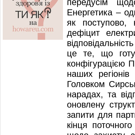
передусім щод
Енергетика – од
як поступово, 
дефіцит електр
відповідальніст
це те, що готу
конфігурацією П
наших регіонів 
Головком Сирськ
нарадах, та від
оновлену струк
запити для пар
кінця поточного