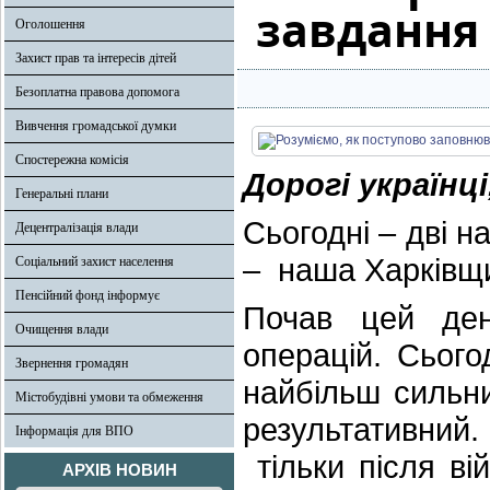
завдання
Оголошення
Захист прав та інтересів дітей
Безоплатна правова допомога
Вивчення громадської думки
Спостережна комісія
Дорогі українці
Генеральні плани
Сьогодні – дві н
Децентралізація влади
– наша Харківщи
Соціальний захист населення
Пенсійний фонд інформує
Почав цей ден
Очищення влади
операцій. Сього
Звернення громадян
найбільш сильн
Містобудівні умови та обмеження
результативний.
Інформація для ВПО
тільки після ві
АРХІВ НОВИН