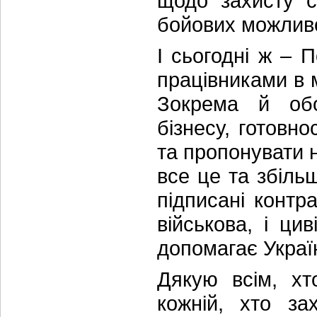
щодо захисту с
бойових можлив
І сьогодні ж – П
працівниками в 
Зокрема й обор
бізнесу, готовн
та пропонувати 
все це та збіль
підписані контр
військова, і ци
допомагає Україн
Дякую всім, хт
кожній, хто за