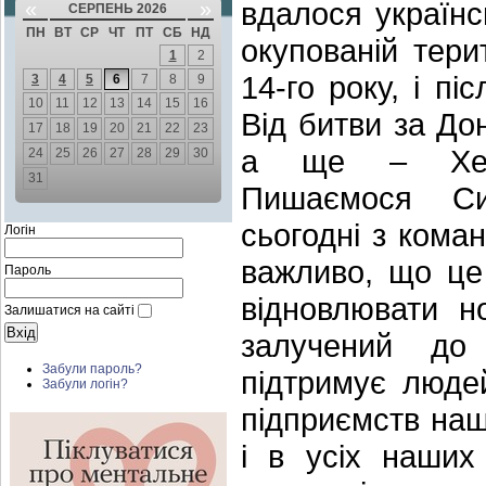
вдалося українс
«
»
СЕРПЕНЬ 2026
ПН
ВТ
СР
ЧТ
ПТ
СБ
НД
окупованій тери
1
2
14-го року, і п
3
4
5
6
7
8
9
10
11
12
13
14
15
16
Від битви за До
17
18
19
20
21
22
23
а ще – Херсо
24
25
26
27
28
29
30
31
Пишаємося Си
сьогодні з коман
Логін
важливо, що це
Пароль
відновлювати н
Залишатися на сайті
залучений до 
Забули пароль?
підтримує людей
Забули логін?
підприємств наши
і в усіх наших