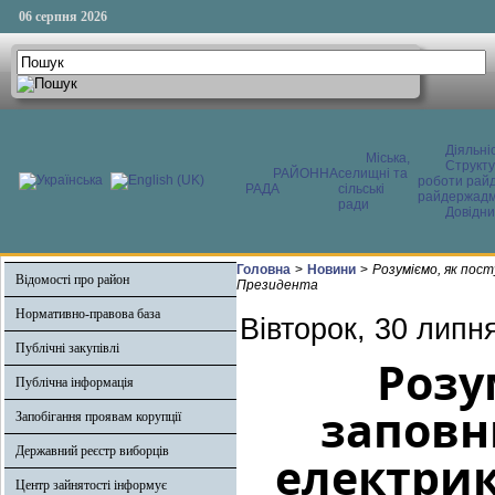
06 серпня 2026
Діяльні
Міська,
Структ
РАЙОННА
селищні та
роботи райд
РАДА
сільські
райдержадмі
ради
Довідни
Головна
>
Новини
>
Розуміємо, як пос
Відомості про район
Президента
Нормативно-правова база
Вівторок, 30 липн
Публічні закупівлі
Розу
Публічна інформація
заповн
Запобігання проявам корупції
Державний реєстр виборців
електрик
Центр зайнятості інформує