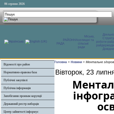
06 серпня 2026
Діяльні
Міська,
Структ
РАЙОННА
селищні та
роботи райд
РАДА
сільські
райдержадмі
ради
Довідни
Головна
>
Новини
>
Ментальне здоров’
Відомості про район
Вівторок, 23 липн
Нормативно-правова база
Ментал
Публічні закупівлі
Публічна інформація
інфогр
Запобігання проявам корупції
ос
Державний реєстр виборців
Центр зайнятості інформує