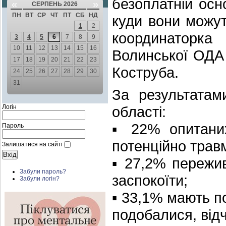
безоплатній осн
«
»
СЕРПЕНЬ 2026
ПН
ВТ
СР
ЧТ
ПТ
СБ
НД
куди вони можут
1
2
координаторка
3
4
5
6
7
8
9
10
11
12
13
14
15
16
Волинської ОДА 
17
18
19
20
21
22
23
Коструба.
24
25
26
27
28
29
30
31
За результатам
Логін
області:
▪️ 22% опитани
Пароль
потенційно травм
Залишатися на сайті
▪️ 27,2% пережи
Забули пароль?
заспокоїти;
Забули логін?
▪️ 33,1% мають п
подобалися, від