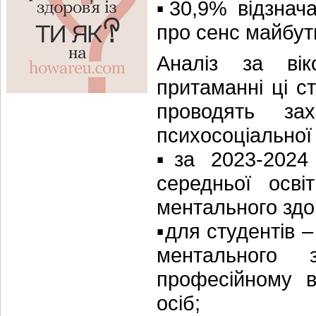
▪️30,9% відзнач
про сенс майбут
Аналіз за ві
притаманні ці с
проводять за
психосоціальної 
▪️за 2023-2024
середньої осві
ментального здо
▪️для студентів 
ментального 
професійному 
осіб;