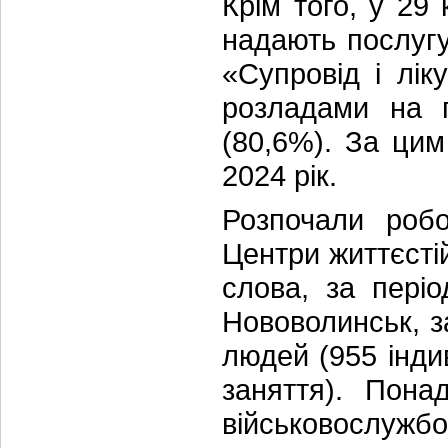
Крім того, у 29
надають послуг
«Супровід і лік
розладами на п
(80,6%). За ци
2024 рік.
Розпочали робо
Центри життєстій
слова, за періо
Нововолинськ, з
людей (955 інди
заняття). Пона
військовослуж