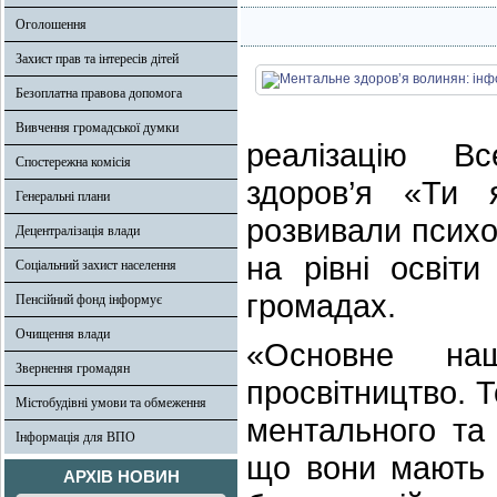
Оголошення
Захист прав та інтересів дітей
Безоплатна правова допомога
Вивчення громадської думки
реалізацію Вс
Спостережна комісія
здоров’я «Ти я
Генеральні плани
розвивали психо
Децентралізація влади
на рівні освіти
Соціальний захист населення
громадах.
Пенсійний фонд інформує
Очищення влади
«Основне на
Звернення громадян
просвітництво. 
Містобудівні умови та обмеження
ментального та
Інформація для ВПО
що вони мають 
АРХІВ НОВИН