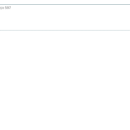
дів
597