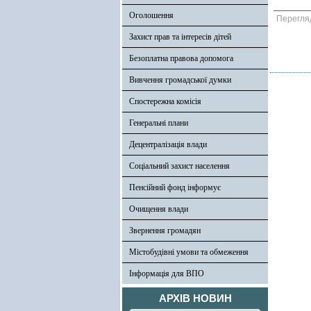
Оголошення
Перегля
Захист прав та інтересів дітей
Безоплатна правова допомога
Вивчення громадської думки
Спостережна комісія
Генеральні плани
Децентралізація влади
Соціальний захист населення
Пенсійний фонд інформує
Очищення влади
Звернення громадян
Містобудівні умови та обмеження
Інформація для ВПО
АРХІВ НОВИН