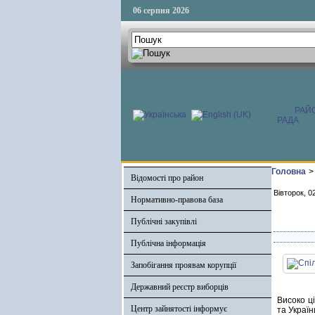
06 серпня 2026
РАЙ
РАДА
Головна
>
Відомості про район
Вівторок, 0
Нормативно-правова база
Публічні закупівлі
Публічна інформація
Запобігання проявам корупції
Державний реєстр виборців
Високо ці
Центр зайнятості інформує
та Україн