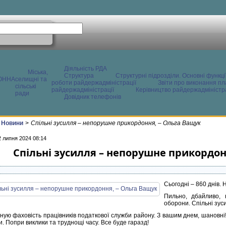
Діяльність РДА
Міська,
Структура
Структурні підрозділи. Основні функці
ОННА
селищні та
роботи райдержадміністрації
Звіти про виконання пл
сільські
райдержадміністрації
Керівництво райдержадміністра
ради
Довідник телефонів
Новини
>
Спільні зусилля – непорушне прикордоння, – Ольга Ващук
2 липня 2024 08:14
Спільні зусилля – непорушне прикордон
Сьогодні – 860 днів. 
Пильно, дбайливо, 
оборони. Спільні зу
ную фаховість працівників податкової служби району. З вашим днем, шановні! 
и. Попри виклики та труднощі часу. Все буде гаразд!