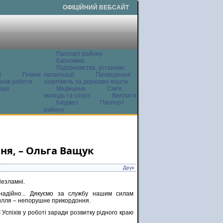
ОФІЦІЙНИЙ ВЕБСАЙТ
Паспорт району
Економіка
Підприємства, установи,
ї
Плани
організації
Проведення
анів роботи
закупівель за державні кошти
ції
Медицина
Сім'я,
молодь та спорт
Виплати
Бюджет
Паспорт
району
ня, – Ольга Ващук
Друк
Незламні.
надійно... Дякуємо за службу нашим силам
силля – непорушне прикордоння.
Успіхів у роботі заради розвитку рідного краю