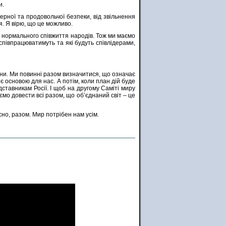
и.
рної та продовольчої безпеки, від звільнення
я. Я вірю, що це можливо.
 нормального співжиття народів. Тож ми маємо
 співпрацюватимуть та які будуть співлідерами,
війни. Ми повинні разом визначитися, що означає
є основою для нас. А потім, коли план дій буде
дставникам Росії. І щоб на другому Саміті миру
мо довести всі разом, що об’єднаний світ – це
сно, разом. Мир потрібен нам усім.