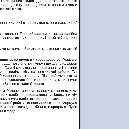
 тисяч наших людей. Для чого? Бо він просто
і народи світу, кожна дитина, кожна сім’я могли
, як і всі ви.
аведливих інтересів українського народу, ідеї
ів – корисно. Перший напрямок – це радіаційна
 депортованих, дорослих і дітей, військових і
ими можемо дійти згоди та створити план дій
асниця може проявити своє лідерство. Формула
справді потрібно для миру і що для вас, дорогі
на Саміті миру представлені зараз усі частини
ме – поділу світу на протилежні табори. Тут
ихоокеанського регіону, Північної Америки та
го. Це справжня багатополярність, коли кожен
 глобально важливої справи.
екти безпеки, зокрема ядерну та продовольчу.
тету націй та рівноправності у відносинах між
 тому кожна нація, яка не представлена зараз і
 до нашої роботи на наступних етапах. Формула
ти, а отже, сама ідея війни вже програла. Путін
ного миру.