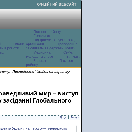
ОФІЦІЙНИЙ ВЕБСАЙТ
Паспорт району
Економіка
Підприємства, установи,
ї
Плани
організації
Проведення
анів роботи
закупівель за державні кошти
ції
Медицина
Сім'я,
молодь та спорт
Виплати
Бюджет
Паспорт
району
– виступ Президента України на першому
праведливий мир – виступ
засіданні Глобального
Друк
Медіа