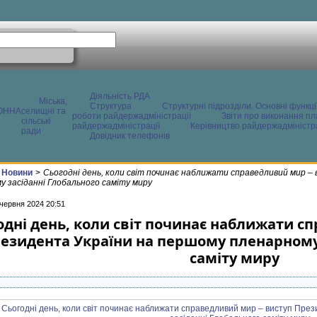
Діяльність РДА
Міська,
Структура
Структурні підрозділи. Основні функці
ОННА
селищні та
роботи райдержадміністрації
Звіти про виконання пл
сільські
райдержадміністрації
Керівництво райдержадміністра
ради
Довідник телефонів
Новини
>
Сьогодні день, коли світ починає наближати справедливий мир 
у засіданні Глобального саміту миру
 червня 2024 20:51
одні день, коли світ починає наближати с
езидента України на першому пленарному 
саміту миру