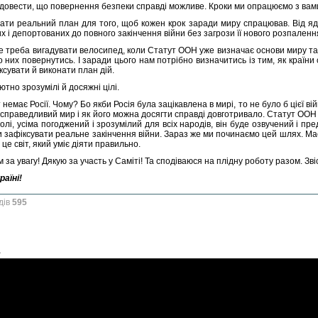
довести, що повернення безпеки справді можливе. Кроки ми опрацюємо з вам
дати реальний план для того, щоб кожен крок заради миру спрацював. Від яде
 і депортованих до повного закінчення війни без загрози її нового розпаленн
не треба вигадувати велосипед, коли Статут ООН уже визначає основи миру та
 них повернутись. І заради цього нам потрібно визначитись із тим, як країни
сувати й виконати план дій.
тно зрозумілі й досяжні цілі.
 немає Росії. Чому? Бо якби Росія була зацікавлена в мирі, то не було б цієї 
 справедливий мир і як його можна досягти справді довготривало. Статут ООН 
олі, усіма погоджений і зрозумілий для всіх народів, він буде озвучений і пре
и зафіксувати реальне закінчення війни. Зараз же ми починаємо цей шлях. Має
, це світ, який уміє діяти правильно.
 за увагу! Дякую за участь у Саміті! Та сподіваюся на плідну роботу разом. Зві
раїні!
дів
595