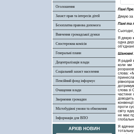
Оголошення
Пані Пре
Захист прав та інтересів дітей
Дякую за 
Пані та 
Безоплатна правова допомога
Сьогодні
Вивчення громадської думки
Я дякую к
одна держ
Спостережна комісія
об’єднані
Генеральні плани
Шановні 
Я радий в
Децентралізація влади
коли ми 
розрахов
Соціальний захист населення
слова: «
принесла
Пенсійний фонд інформує
рівнопра
дотримув
Очищення влади
слова зі
частини 
доводить
Звернення громадян
конвенції
проти сус
Містобудівні умови та обмеження
світу яде
не має пр
Інформація для ВПО
глобальн
Я вдячни
АРХІВ НОВИН
тотальну в