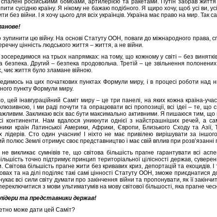
 спалені російськими бомбами, артилерією та ракетами. Путін забрав життя
пити сусідню країну. Я нікому не бажаю подібного. Я щиро хочу, щоб усі ви, ус
ти без війни. І я хочу цього для всіх українців. Україна має право на мир. Так само
панове!
зупинити цю війну. На основі Статуту ООН, поваги до міжнародного права, спр
речну цінність людського життя – життя, а не війни.
 зосередимося на трьох напрямках: на тому, що кожному у світі – без винятк
а безпека. Другий – безпека продовольча. Третій – це звільнення полонених і
, чиє життя було зламане війною.
едимось на цих початкових пунктах Формули миру, і в процесі роботи над н
ного пункту Формули миру.
но, цей інавгураційний Саміт миру – це три панелі, на яких кожна країна-уч
клюзивною, і ми раді почути та опрацювати всі пропозиції, всі ідеї – те, що 
 важливим. Закликаю всіх вас бути максимально активними. Я пишаюся тим, що 
усі континенти. Нам вдалося уникнути однієї з найстрашніших речей, а са
ники країн Латинської Америки, Африки, Європи, Близького Сходу та Азії, Т
их лідерів. Сто один учасник! І ніхто не має привілею вирішувати за іншо
й полюс Землі отримує своє представництво і має свій вплив при розв’язанні
о не викликає сумнівів те, що світова більшість прагне гарантувати всі асп
ільшість точно підтримує принцип територіальної цілісності держав, суверені
 Світова більшість прагне жити без кривавих криз, депортацій та екоцидів. І
ловах та на ділі поділяє такі самі цінності Статуту ООН, зможе приєднатися
укає всі сили світу думати про закінчення війни та пропонувати, як її закінчи
ереключитися з мови ультиматумів на мову світової більшості, яка прагне чес
лідери та представники держав!
етно може дати цей Саміт?