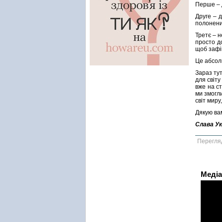
Перше – 
Друге – 
полонених
Третє – 
просто до
щоб зафік
Це абсолю
Зараз тут
для світу
вже на ст
ми змогл
світ миру
Дякую вам
Слава Ук
Перегля
Медіа