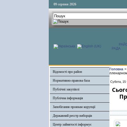
09 серпня 2026
РАЙ
РАДА
Головна
>
Відомості про район
пленарном
Нормативно-правова база
Субота, 15
Сьог
Публічні закупівлі
Пр
Публічна інформація
Запобігання проявам корупції
Державний реєстр виборців
Центр зайнятості інформує