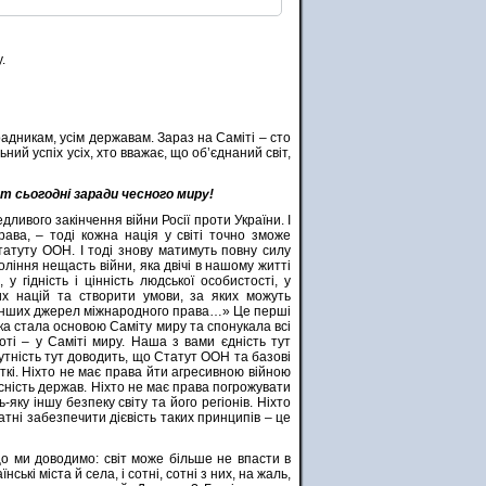
.
адникам, усім державам. Зараз на Саміті – сто
ний успіх усіх, хто вважає, що об’єднаний світ,
т сьогодні заради чесного миру!
ливого закінчення війни Росії проти України. І
ава, – тоді кожна нація у світі точно зможе
Статуту ООН. І тоді знову матимуть повну силу
ління нещасть війни, яка двічі в нашому житті
 гідність і цінність людської особистості, у
лих націй та створити умови, за яких можуть
а інших джерел міжнародного права…» Це перші
ка стала основою Саміту миру та спонукала всі
боті – у Саміті миру. Наша з вами єдність тут
тність тут доводить, що Статут ООН та базові
ткі. Ніхто не має права йти агресивною війною
сність держав. Ніхто не має права погрожувати
яку іншу безпеку світу та його регіонів. Ніхто
тні забезпечити дієвість таких принципів – це
що ми доводимо: світ може більше не впасти в
нські міста й села, і сотні, сотні з них, на жаль,