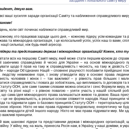
зидент, дякую вам.
всі ваші зусилля заради організації Саміту та наближення справедливого миру
панове!
 день, коли світ починає наближати справедливий мир.
ожному, хто працював заради цього дня, – кожному лідеру, усім командам та р
ава та міжнародна організація, і це колосальний успіх, успіх наш із вами, спіль
 нації сильніші, ніж будь-який агресор.
лідери та представники держав і міжнародних організацій! Кожен, хто ту
ітати всіх на першому Саміті миру, який може стати першим кроком до справед
її закінчимо справедливо й чесно для України – на основі міжнародного пр
увати щодо її прав на таку ж справедливість і чесність, на таку ж дієвість 
Ми – народи Об’єднаних Націй – сповнені рішучості позбавити прийдешні поко
 людству невимовне горе, і знову утвердити віру в основні права людини, у
вність чоловіків і жінок і – так важливо! – у рівність прав більших і ма
атися справедливість і повага до зобов’язань, що випливають із договорів т
 Статуту ООН, але саме такими словами можна описати і сенс Формули миру, я
світу та різні нації – з рівною повагою – узяти участь у нашій спільній ро
, що сама ідея міжнародного права залишається живою та дієвою. Ваша прису
 – це не формальність, а реальні основи співжиття народів. Наші принципи чі
іда та підривати один із базових принципів Статуту ООН – територіальну цілі
рною зброєю. Ніхто не має права підривати продовольчу, енергетичну чи будь-
ава викрадати дітей іншого народу. Ніхто не має права підривати мир. Ми зда
о важливі принципи.
й вам, шановні лідери та представники держав і міжнародних організацій, 
ійну. У війну, яку, на жаль, принесла Росія нам, в Україну, у наші домівки, в украї