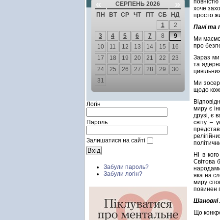
повністю
«
»
СЕРПЕНЬ 2026
хоче захо
ПН
ВТ
СР
ЧТ
ПТ
СБ
НД
просто жи
1
2
Пані та 
3
4
5
6
7
8
9
Ми маємо 
про безпе
10
11
12
13
14
15
16
Зараз ми
17
18
19
20
21
22
23
та ядерн
24
25
26
27
28
29
30
цивільних
31
Ми зосер
щодо кож
Відповід
Логін
миру є ін
друзі, є
Пароль
світу – 
представ
релігійн
Залишатися на сайті
політични
Ні в ког
Світова б
Забули пароль?
народами.
Забули логін?
яка на с
миру спон
повинен п
Шановні 
Що конкр