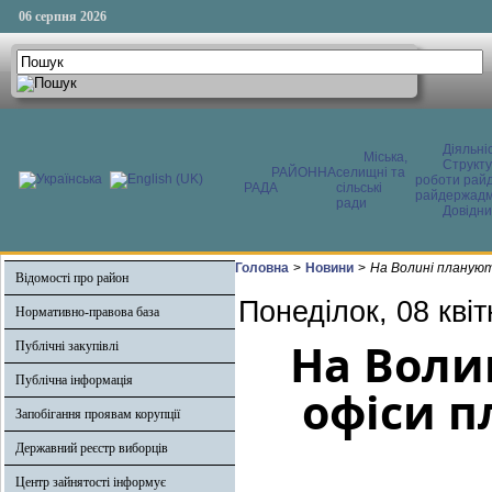
06 серпня 2026
Діяльні
Міська,
Структ
РАЙОННА
селищні та
роботи райд
РАДА
сільські
райдержадмі
ради
Довідни
Головна
>
Новини
>
На Волині плануют
Відомості про район
Понеділок, 08 кві
Нормативно-правова база
На Воли
Публічні закупівлі
Публічна інформація
офіси п
Запобігання проявам корупції
Державний реєстр виборців
Центр зайнятості інформує