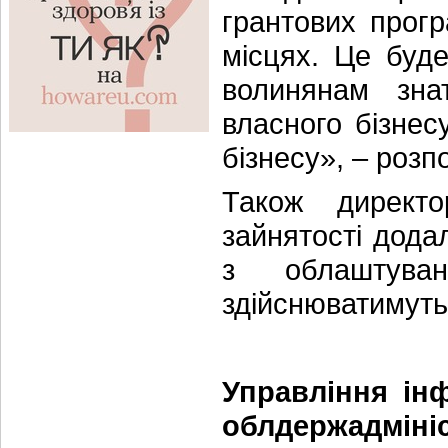
грантових прогр
місцях. Це буд
волинянам зна
власного бізнес
бізнесу», – розп
Також директо
зайнятості дода
з облаштува
здійснюватимуть
Управління інф
облдержадмініс