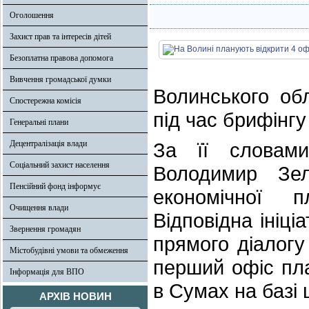
Оголошення
Захист прав та інтересів дітей
Безоплатна правова допомога
Вивчення громадської думки
Волинського об
Спостережна комісія
під час брифінгу
Генеральні плани
Децентралізація влади
За її словам
Соціальний захист населення
Володимир Зел
Пенсійний фонд інформує
економічної 
Очищення влади
Відповідна ініц
Звернення громадян
прямого діалогу
Містобудівні умови та обмеження
перший офіс пл
Інформація для ВПО
в Сумах на базі 
АРХІВ НОВИН