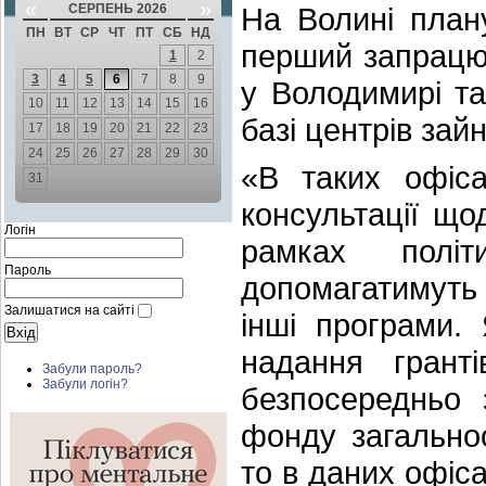
«
»
СЕРПЕНЬ 2026
На Волині план
ПН
ВТ
СР
ЧТ
ПТ
СБ
НД
перший запрацює
1
2
3
4
5
6
7
8
9
у Володимирі т
10
11
12
13
14
15
16
базі центрів зайн
17
18
19
20
21
22
23
24
25
26
27
28
29
30
«В таких офіса
31
консультації що
Логін
рамках полі
Пароль
допомагатимуть 
Залишатися на сайті
інші програми.
надання гранті
Забули пароль?
Забули логін?
безпосередньо 
фонду загальноо
то в даних офіс