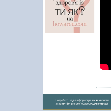
Розробка: Відділ інформаційних технологій
апарату Волинської облдержадміністрації