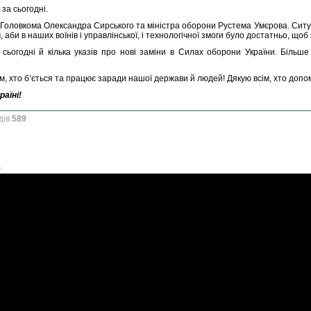
 за сьогодні.
 Головкома Олександра Сирського та міністра оборони Рустема Умєрова. Ситуац
 аби в наших воїнів і управлінської, і технологічної змоги було достатньо, щоб
 сьогодні й кілька указів про нові заміни в Силах оборони України. Більше 
м, хто б’ється та працює заради нашої держави й людей! Дякую всім, хто допо
раїні!
дів
589