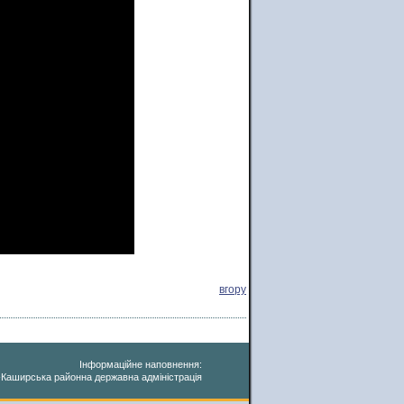
вгору
Інформаційне наповнення:
-Каширська районна державна адміністрація