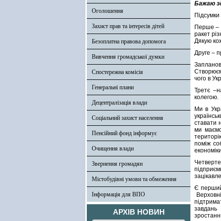
Бажаю зд
Оголошення
Підсумки 
Захист прав та інтересів дітей
Перше – 
ракет різ
Дякую кож
Безоплатна правова допомога
Друге – п
Вивчення громадської думки
Запланова
Створюємо
Спостережна комісія
чого в Ук
Генеральні плани
Третє –н
колегою.
Децентралізація влади
Ми в Укр
українсь
Соціальний захист населення
ставати 
ми маємо
Пенсійний фонд інформує
територію
поміж со
Очищення влади
економіки
Четверте
Звернення громадян
підприєм
зацікавле
Містобудівні умови та обмеження
Є перший
Інформація для ВПО
Верховні
підтрима
завдань 
АРХІВ НОВИН
зростанню