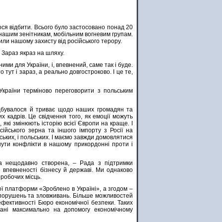
ося відбити. Всього було застосовано понад 20
м нашим зенітникам, мобільним вогневим групам.
или нашому захисту від російського терору.
 Зараз якраз на шляху.
ими для України, і, впевнений, саме так і буде.
ут і зараз, а реально довгостроково. І це те,
України терміново переговорити з польським
ідбувалося й триває щодо наших громадян та
х кадрів. Це свідчення того, як емоції можуть
які змінюють історію всієї Європи на краще. І
ійського зерна та іншого імпорту з Росії на
ських, і польських. І маємо завжди домовлятися
нути конфлікти в нашому прикордонні проти і
ула нещодавно створена, – Рада з підтримки
е впевненості бізнесу й державі. Ми однаково
 робочих місць.
ої платформи «Зроблено в Україні», а згодом –
х порушень та зловживань. Більше можливостей
ефективності Бюро економічної безпеки. Таких
овані максимально на допомогу економічному