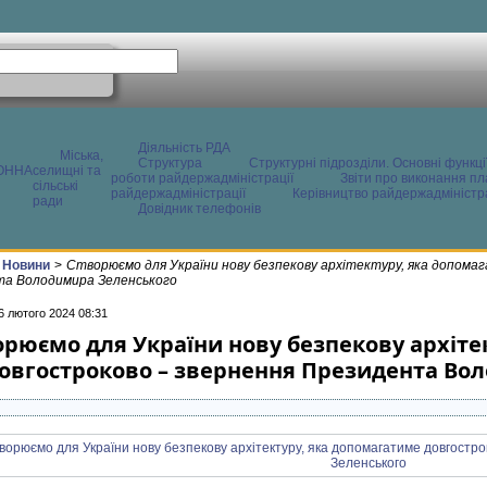
Діяльність РДА
Міська,
Структура
Структурні підрозділи. Основні функці
ОННА
селищні та
роботи райдержадміністрації
Звіти про виконання пл
сільські
райдержадміністрації
Керівництво райдержадміністра
ради
Довідник телефонів
Новини
>
Створюємо для України нову безпекову архітектуру, яка допома
а Володимира Зеленського
6 лютого 2024 08:31
орюємо для України нову безпекову архіте
овгостроково – звернення Президента Во