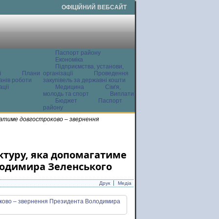
ОФІЦІЙНИЙ ВЕБСАЙТ
Паспорт району
Економіка
Підприємства, установи,
ї
Плани
організації
Проведення
анів роботи
закупівель за державні кошти
ції
Медицина
Сім'я,
молодь та спорт
Виплати
Бюджет
Паспорт
району
гатиме довгостроково – звернення
ктуру, яка допомагатиме
лодимира Зеленського
Друк
Медіа