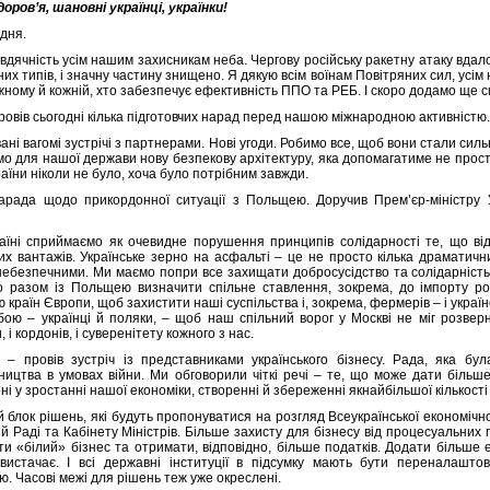
оров’я, шановні українці, українки!
дня.
вдячність усім нашим захисникам неба. Чергову російську ракетну атаку вдал
них типів, і значну частину знищено. Я дякую всім воїнам Повітряних сил, усі
ному й кожній, хто забезпечує ефективність ППО та РЕБ. І скоро додамо ще с
ровів сьогодні кілька підготовчих нарад перед нашою міжнародною активністю.
ні вагомі зустрічі з партнерами. Нові угоди. Робимо все, щоб вони стали сильн
 для нашої держави нову безпекову архітектуру, яка допомагатиме не просто т
раїни ніколи не було, хоча було потрібним завжди.
арада щодо прикордонної ситуації з Польщею. Доручив Прем’єр-міністру 
аїні сприймаємо як очевидне порушення принципів солідарності те, що в
ких вантажів. Українське зерно на асфальті – це не просто кілька драматични
небезпечними. Ми маємо попри все захищати добросусідство та солідарність, 
 разом із Польщею визначити спільне ставлення, зокрема, до імпорту рос
 країн Європи, щоб захистити наші суспільства і, зокрема, фермерів – і україн
бою – українці й поляки, – щоб наш спільний ворог у Москві не міг розвер
, і кордонів, і суверенітету кожного з нас.
 – провів зустріч із представниками українського бізнесу. Рада, яка б
ництва в умовах війни. Ми обговорили чіткі речі – те, що може дати більш
ні у зростанні нашої економіки, створенні й збереженні якнайбільшої кількості
 блок рішень, які будуть пропонуватися на розгляд Всеукраїнської економічн
й Раді та Кабінету Міністрів. Більше захисту для бізнесу від процесуальни
ти «білий» бізнес та отримати, відповідно, більше податків. Додати більше 
вистачає. І всі державні інституції в підсумку мають бути переналашт
. Часові межі для рішень теж уже окреслені.