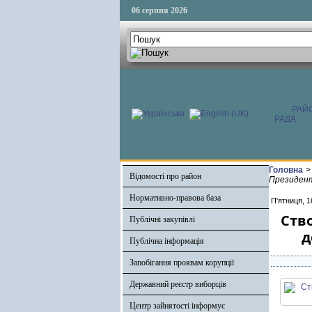
06 серпня 2026
РАЙ
РАДА
Головна
>
Відомості про район
Президент
Нормативно-правова база
П'ятниця, 1
Ств
Публічні закупівлі
д
Публічна інформація
Запобігання проявам корупції
Державний реєстр виборців
Центр зайнятості інформує