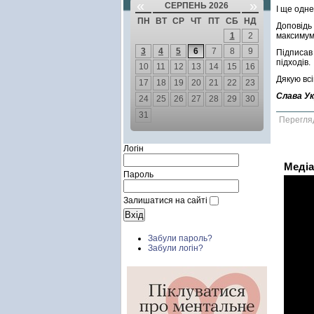
«
»
СЕРПЕНЬ 2026
І ще одне
ПН
ВТ
СР
ЧТ
ПТ
СБ
НД
Доповідь
1
2
максимум,
3
4
5
6
7
8
9
Підписав
підходів.
10
11
12
13
14
15
16
Дякую всі
17
18
19
20
21
22
23
Слава Ук
24
25
26
27
28
29
30
31
Перегля
Логін
Медіа
Пароль
Залишатися на сайті
Забули пароль?
Забули логін?