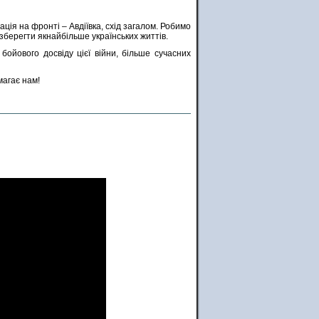
ія на фронті – Авдіївка, схід загалом. Робимо
 зберегти якнайбільше українських життів.
бойового досвіду цієї війни, більше сучасних
магає нам!