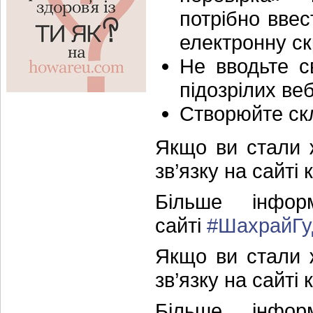
потрібно вве
електронну ск
Не вводьте св
підозрілих ве
Створюйте скл
Якщо ви стали 
зв’язку на сайті 
Більше інфор
сайті
#ШахрайГу
Якщо ви стали 
зв’язку на сайті 
Більше інфор