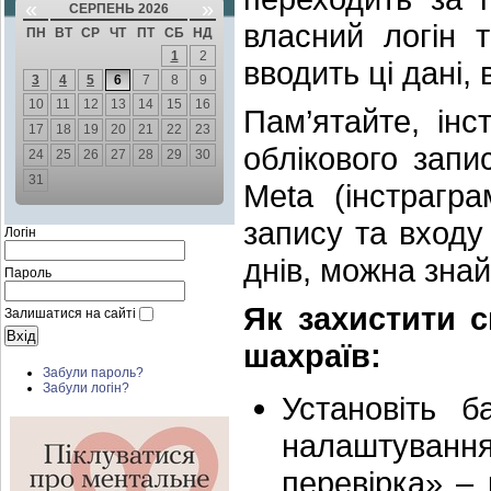
«
»
СЕРПЕНЬ 2026
власний логін 
ПН
ВТ
СР
ЧТ
ПТ
СБ
НД
1
2
вводить ці дані,
3
4
5
6
7
8
9
10
11
12
13
14
15
16
Пам’ятайте, ін
17
18
19
20
21
22
23
облікового запи
24
25
26
27
28
29
30
31
Meta (інстрагр
запису та входу
Логін
днів, можна знай
Пароль
Як захистити 
Залишатися на сайті
шахраїв:
Забули пароль?
Забули логін?
Установіть б
налаштування
перевірка» – 