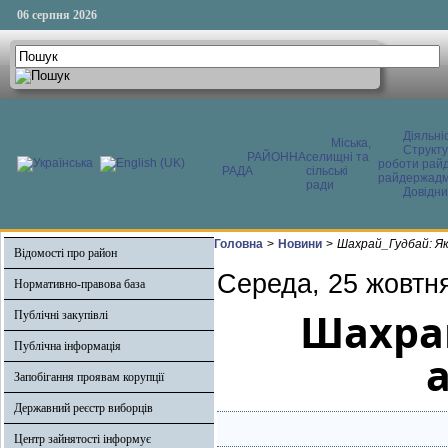
06 серпня 2026
Діяльні
Міська,
Структ
РАЙОННА
селищні та
роботи райд
РАДА
сільські
райдержадмі
ради
Довідни
Головна
>
Новини
>
Шахрай_Гудбай: Як
Відомості про район
Середа, 25 жовтн
Нормативно-правова база
Шахрай
Публічні закупівлі
Публічна інформація
Запобігання проявам корупції
Державний реєстр виборців
Центр зайнятості інформує