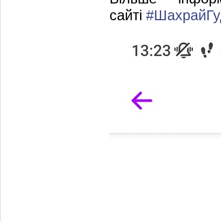
сайті
#ШахрайГу