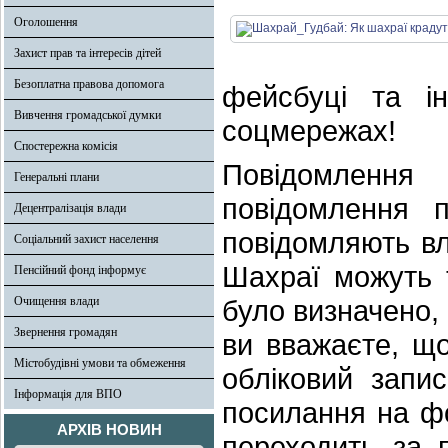
Оголошення
Захист прав та інтересів дітей
Безоплатна правова допомога
фейсбуці та і
Вивчення громадської думки
соцмережах!
Спостережна комісія
Повідомлення 
Генеральні плани
повідомлення 
Децентралізація влади
повідомляють вл
Соціальний захист населення
Шахраї можуть 
Пенсійний фонд інформує
Очищення влади
було визначено,
Звернення громадян
ви вважаєте, щ
Містобудівні умови та обмеження
обліковий запи
Інформація для ВПО
посилання на фо
АРХІВ НОВИН
переходить за 