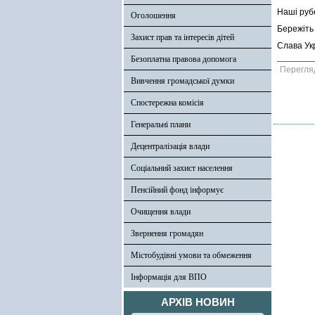
Наші рубе
Оголошення
Бережіть 
Захист прав та інтересів дітей
Слава Укр
Безоплатна правова допомога
Перегля
Вивчення громадської думки
Спостережна комісія
Генеральні плани
Децентралізація влади
Соціальний захист населення
Пенсійний фонд інформує
Очищення влади
Звернення громадян
Містобудівні умови та обмеження
Інформація для ВПО
АРХІВ НОВИН