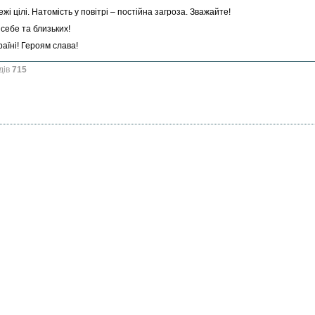
жі цілі. Натомість у повітрі – постійна загроза. Зважайте!
себе та близьких!
аїні! Героям слава!
дів
715