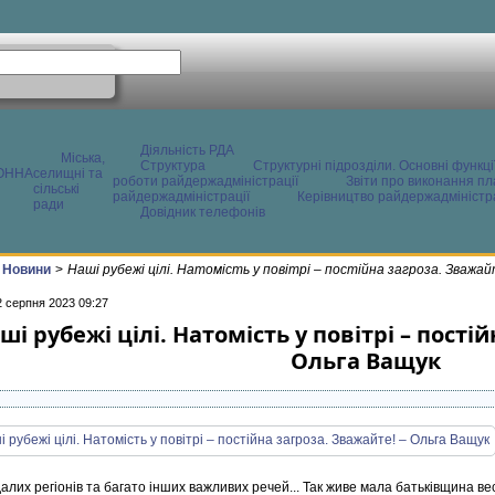
Діяльність РДА
Міська,
Структура
Структурні підрозділи. Основні функці
ОННА
селищні та
роботи райдержадміністрації
Звіти про виконання пл
сільські
райдержадміністрації
Керівництво райдержадміністра
ради
Довідник телефонів
Новини
>
Наші рубежі цілі. Натомість у повітрі – постійна загроза. Зважа
2 серпня 2023 09:27
ші рубежі цілі. Натомість у повітрі – пості
Ольга Ващук
лих регіонів та багато інших важливих речей... Так живе мала батьківщина вес