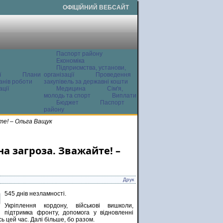
ОФІЦІЙНИЙ ВЕБСАЙТ
Паспорт району
Економіка
Підприємства, установи,
ї
Плани
організації
Проведення
анів роботи
закупівель за державні кошти
ції
Медицина
Сім'я,
молодь та спорт
Виплати
Бюджет
Паспорт
району
йте! – Ольга Ващук
йна загроза. Зважайте! –
Друк
545 днів незламності.
Укріплення кордону, військові вишколи,
підтримка фронту, допомога у відновленні
ь цей час. Далі більше, бо разом.