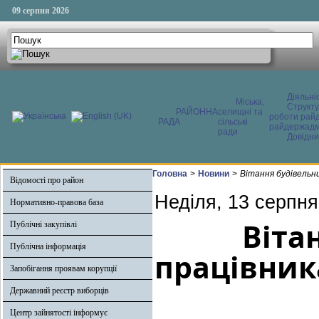
09 серпня 2026
Діяльні
Міська,
Структ
РАЙОННА
селищні та
роботи райд
РАДА
сільські
райдержадмі
ради
Довідни
Головна
>
Новини
>
Вітання будівельни
Відомості про район
Неділя, 13 серпня
Нормативно-правова база
Віта
Публічні закупівлі
Публічна інформація
працівника
Запобігання проявам корупції
Державний реєстр виборців
Центр зайнятості інформує