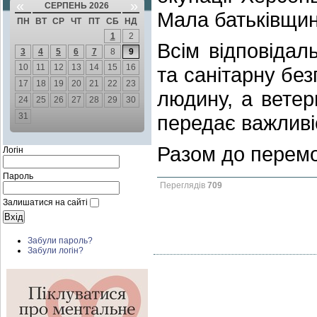
«
»
СЕРПЕНЬ 2026
Мала батьківщин
ПН
ВТ
СР
ЧТ
ПТ
СБ
НД
1
2
Всім відповідал
3
4
5
6
7
8
9
10
11
12
13
14
15
16
та санітарну бе
17
18
19
20
21
22
23
людину, а ветер
24
25
26
27
28
29
30
31
передає важливіс
Разом до перемо
Логін
Пароль
Переглядів
709
Залишатися на сайті
Забули пароль?
Забули логін?