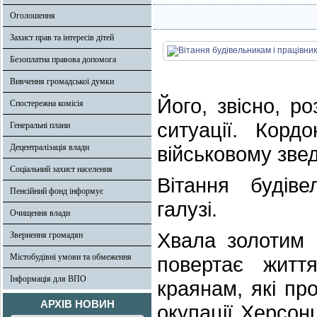
Оголошення
Захист прав та інтересів дітей
Безоплатна правова допомога
Вивчення громадської думки
Його, звісно, р
Спостережна комісія
ситуації. Корд
Генеральні плани
Децентралізація влади
військовому звед
Соціальний захист населення
Вітання будіве
Пенсійний фонд інформує
галузі.
Очищення влади
Хвала золотим 
Звернення громадян
Містобудівні умови та обмеження
повертає житт
Інформація для ВПО
краянам, які пр
АРХІВ НОВИН
окупації Херсон