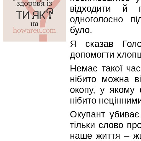
відходити й 
одноголосно пі
було.
Я сказав Голо
допомогти хлопц
Немає такої час
нібито можна в
окопу, у якому 
нібито нецінними
Окупант убиває
тільки слово пр
наше життя – жи