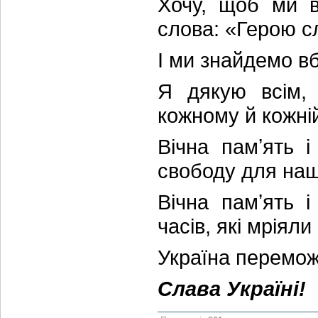
Хочу, щоб ми в
слова: «Герою сл
І ми знайдемо в
Я дякую всім,
кожному й кожній
Вічна памʼять 
свободу для наш
Вічна памʼять 
часів, які мріял
Україна перемож
Слава Україні!