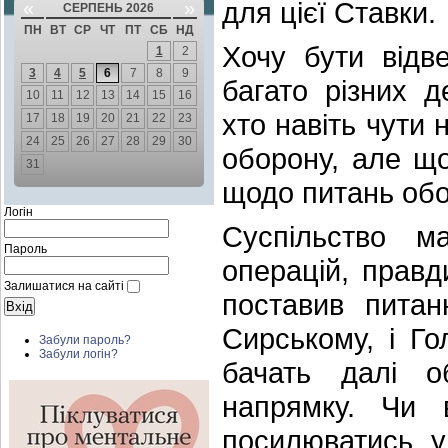
для цієї Ставки.
«
»
СЕРПЕНЬ 2026
ПН
ВТ
СР
ЧТ
ПТ
СБ
НД
Хочу бути відв
1
2
3
4
5
6
7
8
9
багато різних д
10
11
12
13
14
15
16
хто навіть чути
17
18
19
20
21
22
23
24
25
26
27
28
29
30
оборону, але що
31
щодо питань обо
Логін
Суспільство м
Пароль
операцій, правд
Залишатися на сайті
поставив питан
Сирському, і Г
Забули пароль?
Забули логін?
бачать далі о
напрямку. Чи 
посилюватись у