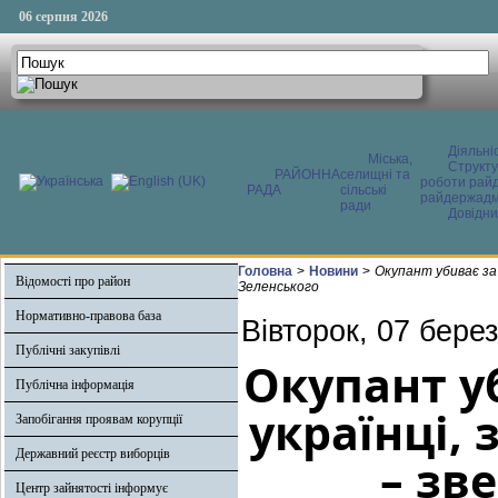
06 серпня 2026
Діяльні
Міська,
Структ
РАЙОННА
селищні та
роботи райд
РАДА
сільські
райдержадмі
ради
Довідни
Головна
>
Новини
>
Окупант убиває за
Відомості про район
Зеленського
Нормативно-правова база
Вівторок, 07 бере
Публічні закупівлі
Окупант у
Публічна інформація
українці, 
Запобігання проявам корупції
Державний реєстр виборців
– зв
Центр зайнятості інформує