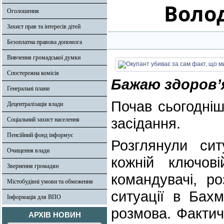
Воло
Оголошення
Захист прав та інтересів дітей
Безоплатна правова допомога
Вивчення громадської думки
Спостережна комісія
Бажаю здоровʼя
Генеральні плани
Почав сьогодніш
Децентралізація влади
засідання.
Соціальний захист населення
Пенсійний фонд інформує
Розглянули си
Очищення влади
кожній ключові
Звернення громадян
командувачі, р
Містобудівні умови та обмеження
ситуації в Бахм
Інформація для ВПО
розмова. Факти
АРХІВ НОВИН