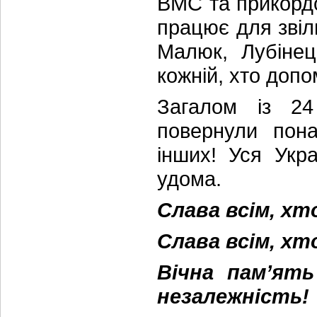
ВМС та прикордо
працює для звіл
Малюк, Лубінец
кожній, хто допо
Загалом із 24
повернули пона
інших! Уся Укра
удома.
Слава всім, хт
Слава всім, хт
Вічна пам’ят
незалежність!