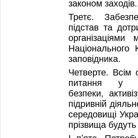
законом заходів.
Третє. Забезп
підстав та дот
організаціями 
Національного К
заповідника.
Четверте. Всім 
питання у сф
безпеки, активі
підривній діяльн
середовищі Украї
прізвища будуть