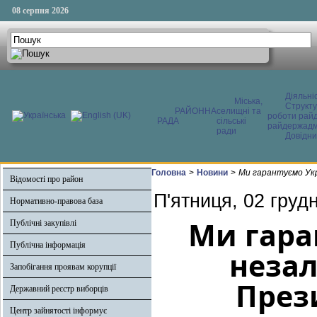
08 серпня 2026
Діяльні
Міська,
Структ
РАЙОННА
селищні та
роботи райд
РАДА
сільські
райдержадмі
ради
Довідни
Головна
>
Новини
>
Ми гарантуємо Укр
Відомості про район
П'ятниця, 02 груд
Нормативно-правова база
Ми гара
Публічні закупівлі
Публічна інформація
незал
Запобігання проявам корупції
През
Державний реєстр виборців
Центр зайнятості інформує