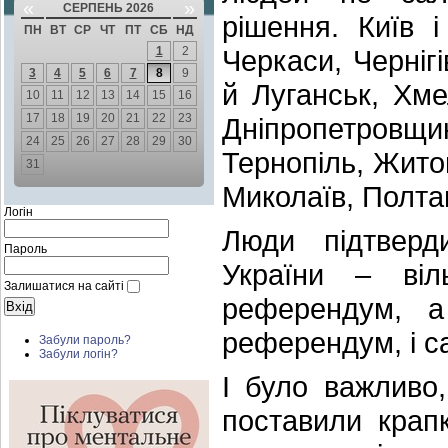
«
»
СЕРПЕНЬ 2026
рішення. Київ 
ПН
ВТ
СР
ЧТ
ПТ
СБ
НД
1
2
Черкаси, Чернігі
3
4
5
6
7
8
9
й Луганськ, Хм
10
11
12
13
14
15
16
17
18
19
20
21
22
23
Дніпропетровщи
24
25
26
27
28
29
30
Тернопіль, Жито
31
Миколаїв, Полтав
Логін
Люди підтверд
Пароль
України – ві
Залишатися на сайті
референдум, а
референдум, і са
Забули пароль?
Забули логін?
І було важливо
поставили крапк