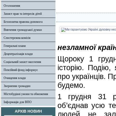
Оголошення
Захист прав та інтересів дітей
Безоплатна правова допомога
Вивчення громадської думки
Спостережна комісія
незламної краї
Генеральні плани
Децентралізація влади
Щороку 1 грудн
Соціальний захист населення
історію. Подію,
Пенсійний фонд інформує
про українців. Пр
Очищення влади
будемо.
Звернення громадян
Містобудівні умови та обмеження
1 грудня 31 р
Інформація для ВПО
об’єднав усю т
АРХІВ НОВИН
людей не зал