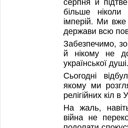
серпня й підтве
більше ніколи
імперій. Ми вж
держави всю пов
Забезпечимо, зо
й нікому не до
української душі
Сьогодні відбу
якому ми розгл
релігійних кіл в
На жаль, навіт
війна не перек
подолати спокус