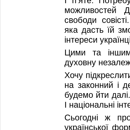
І пʼяте. Потре
можливостей Д
свободи совісті
яка дасть їй зм
інтереси українц
Цими та іншим
духовну незалеж
Хочу підкреслит
на законний і 
будемо йти далі
І національні інт
Сьогодні ж пр
української фор