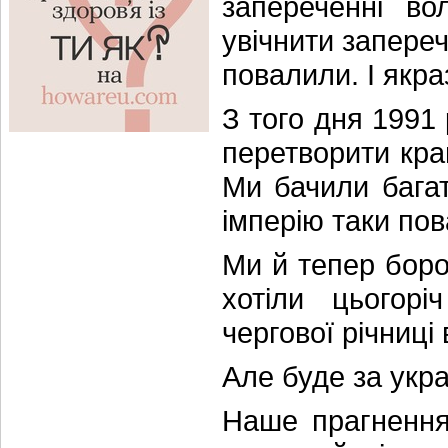
запереченні во
увічнити запере
повалили. І якр
З того дня 1991
перетворити кра
Ми бачили багат
імперію таки по
Ми й тепер боро
хотіли цьогорі
чергової річниці 
Але буде за укр
Наше прагнення