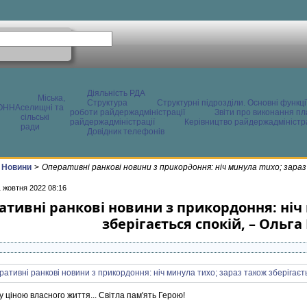
Діяльність РДА
Міська,
Структура
Структурні підрозділи. Основні функці
ОННА
селищні та
роботи райдержадміністрації
Звіти про виконання пл
сільські
райдержадміністрації
Керівництво райдержадміністра
ради
Довідник телефонів
Новини
>
Оперативні ранкові новини з прикордоння: ніч минула тихо; зараз
1 жовтня 2022 08:16
тивні ранкові новини з прикордоння: ніч
зберігається спокій, – Ольг
у ціною власного життя... Світла пам'ять Герою!