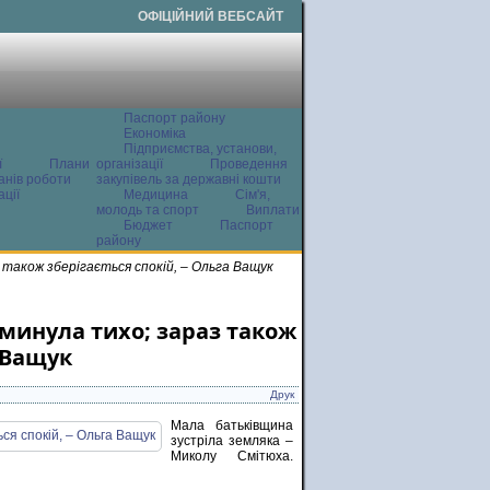
ОФІЦІЙНИЙ ВЕБСАЙТ
Паспорт району
Економіка
Підприємства, установи,
ї
Плани
організації
Проведення
анів роботи
закупівель за державні кошти
ції
Медицина
Сім'я,
молодь та спорт
Виплати
Бюджет
Паспорт
району
 також зберігається спокій, – Ольга Ващук
 минула тихо; зараз також
а Ващук
Друк
Мала батьківщина
зустріла земляка –
Миколу Смітюха.