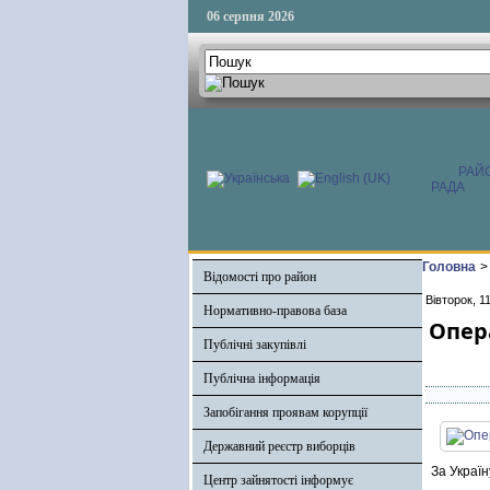
06 серпня 2026
РАЙ
РАДА
Головна
>
Відомості про район
Вівторок, 1
Нормативно-правова база
Опера
Публічні закупівлі
Публічна інформація
Запобігання проявам корупції
Державний реєстр виборців
За Україн
Центр зайнятості інформує