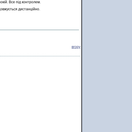
окій. Все під контролем.
довжується дистанційно.
вгору