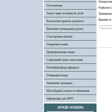
Оперативн
Оголошення
Районні 
Захист прав та інтересів дітей
Тримаємо 
Віримо в 
Безоплатна правова допомога
Перегля
Вивчення громадської думки
Спостережна комісія
Генеральні плани
Децентралізація влади
Соціальний захист населення
Пенсійний фонд інформує
Очищення влади
Звернення громадян
Містобудівні умови та обмеження
Інформація для ВПО
АРХІВ НОВИН