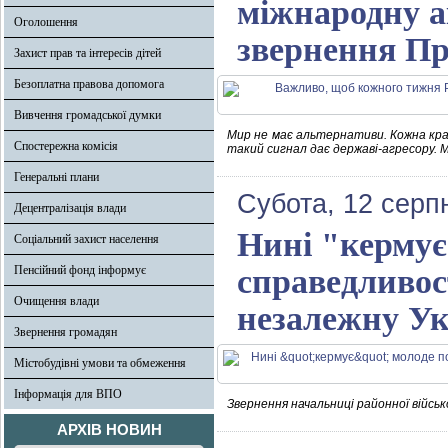
міжнародну а
Оголошення
звернення Пр
Захист прав та інтересів дітей
Безоплатна правова допомога
Вивчення громадської думки
Мир не має альтернативи. Кожна краї
Спостережна комісія
такий сигнал дає державі-агресору. М
Генеральні плани
Субота, 12 серп
Децентралізація влади
Нині "кермує
Соціальний захист населення
Пенсійний фонд інформує
справедливост
Очищення влади
незалежну Ук
Звернення громадян
Містобудівні умови та обмеження
Інформація для ВПО
Звернення начальниці районної військ
АРХІВ НОВИН