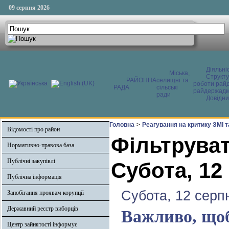
09 серпня 2026
Діяльні
Міська,
Структ
РАЙОННА
селищні та
роботи райд
РАДА
сільські
райдержадмі
ради
Довідни
Головна
>
Реагування на критику ЗМІ 
Відомості про район
Фільтруват
Нормативно-правова база
Публічні закупівлі
Субота, 12
Публічна інформація
Субота, 12 серп
Запобігання проявам корупції
Державний реєстр виборців
Важливо, щоб
Центр зайнятості інформує