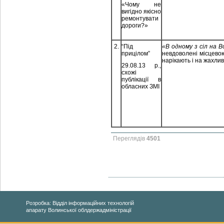
«Чому не
вигідно якісно
ремонтувати
дороги?»
2.
“Під
«
В одному з сіл на В
прицілом”
невдоволені місцевою
нарікають і на жахлив
29.08.13 р.,
схожі
публікації в
обласних ЗМІ
Переглядів
4501
Розробка: Відділ інформаційних технологій
апарату Волинської облдержадміністрації