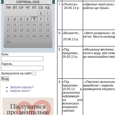
«
»
СЕРПЕНЬ 2026
7.
«Полісся»,
«Швидше чорт роги з
ПН
ВТ
СР
ЧТ
ПТ
СБ
НД
29.06.13 р.
району ще гірша»
1
2
3
4
5
6
7
8
9
10
11
12
13
14
15
16
17
18
19
20
21
22
23
6.
«Вісник+К»,
«Міст розвалили і до
24
25
26
27
28
29
30
об’єкт. Мости необхід
20.06.13 р.
31
5.
«Під
«Мешканці містечка н
прицілом»,
носять воду, аби пом
Логін
16.05.13 р.
до каналізаційної маг
Пароль
Залишатися на сайті
4.
«Під
«Півсотні волинськи
прицілом»,
аварійною і закрили,
Забули пароль?
16.05.13 р.
приміщення обіцяють.
Забули логін?
(аналогічна
інформація
на усіх
волинських
інтернет-
сайтах)