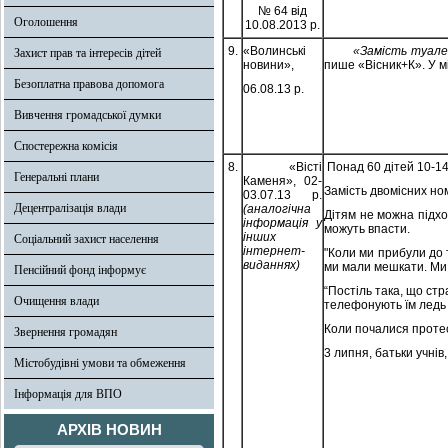
№ 64 від
Оголошення
10.08.2013 р.
9.
«Волинські
«Замість туалета –
Захист прав та інтересів дітей
новини»,
пише «Вісник+К». У мі
Безоплатна правова допомога
06.08.13 р.
Вивчення громадської думки
Спостережна комісія
8.
«Вісті
Понад 60 дітей 10-14
Генеральні плани
Каменя», 02-
Замість двомісних ном
03.07.13 р.
Децентралізація влади
(аналогічна
Дітям не можна підхо
інформація у
можуть впасти.
інших
Соціальний захист населення
інтернет-
"Коли ми прибули до т
виданнях)
ми мали мешкати. Ми 
Пенсійний фонд інформує
“Постіль така, що стр
Очищення влади
телефонують їм ледь
Коли почалися протест
Звернення громадян
3 липня, батьки учнів
Містобудівні умови та обмеження
Інформація для ВПО
АРХІВ НОВИН