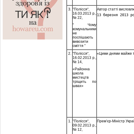
3.
”Полісся“,
Автор статті вислов
16.03.2013 р.,
13 березня 2013 р
№ 22,
“ Чому
комунальники
не
поспішають
вивозити
сміття ”
2.
”Полісся“,
«Цими днями майже тр
16.02.2013 р.,
№ 14,
«Районна
школа
мистецтв
тріщить по
швах»
1.
”Полісся“,
Прем’єр-Міністр Украї
09.02.2013 р.,
№ 12,