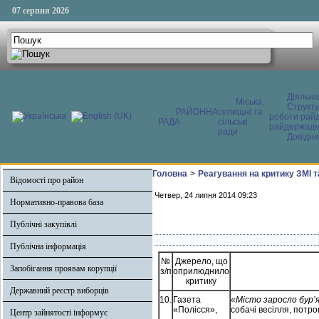
07 серпня 2026
Діяльні
Міська,
Структ
РАЙОННА
селищні та
роботи райд
РАДА
сільські
райдержадмі
ради
Довідни
Головна
>
Реагування на критику ЗМІ 
Відомості про район
Четвер, 24 липня 2014 09:23
Нормативно-правова база
Публічні закупівлі
Публічна інформація
№
Джерело, що
Запобігання проявам корупції
з/п
оприлюднило
критику
Державний реєстр виборців
10.
Газета
«Місто заросло бур’
«Полісся»,
собачі весілля, потро
Центр зайнятості інформує