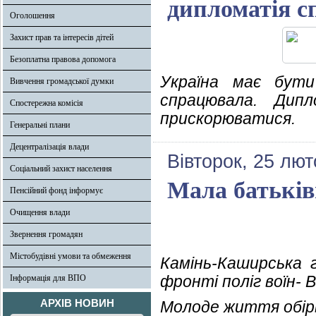
дипломатія с
Оголошення
Захист прав та інтересів дітей
Безоплатна правова допомога
Україна має бути
Вивчення громадської думки
спрацювала. Дипл
Спостережна комісія
прискорюватися.
Генеральні плани
Децентралізація влади
Вівторок, 25 лют
Соціальний захист населення
Мала батьків
Пенсійний фонд інформує
Очищення влади
Звернення громадян
Містобудівні умови та обмеження
Камінь-Каширська
фронті поліг воїн- В
Інформація для ВПО
АРХІВ НОВИН
Молоде життя обірв