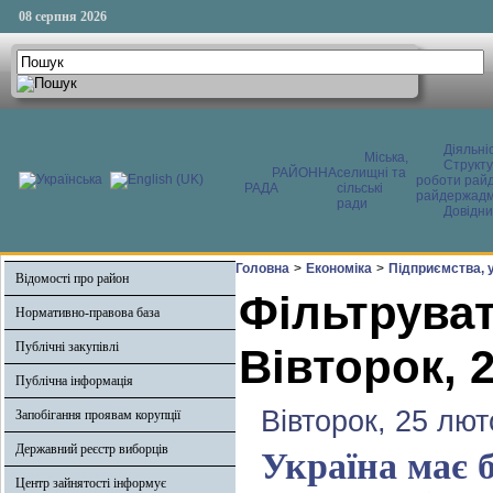
08 серпня 2026
Діяльні
Міська,
Структ
РАЙОННА
селищні та
роботи райд
РАДА
сільські
райдержадмі
ради
Довідни
Головна
>
Економіка
>
Підприємства, у
Відомості про район
Фільтруват
Нормативно-правова база
Публічні закупівлі
Вівторок, 
Публічна інформація
Вівторок, 25 лют
Запобігання проявам корупції
Державний реєстр виборців
Україна має 
Центр зайнятості інформує