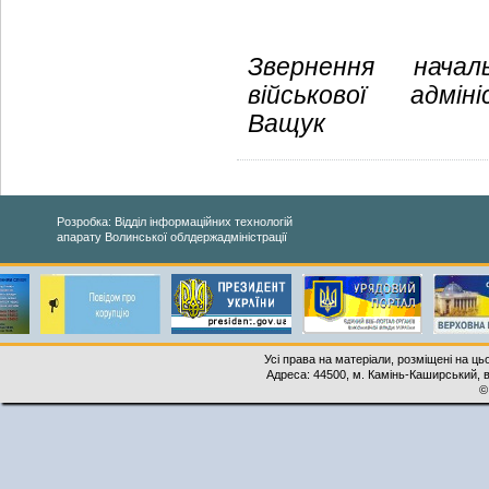
Звернення начал
військової адмін
Ващук
Розробка: Відділ інформаційних технологій
апарату Волинської облдержадміністрації
Усі права на матеріали, розміщені на ць
Адреса: 44500, м. Камінь-Каширський, ву
©