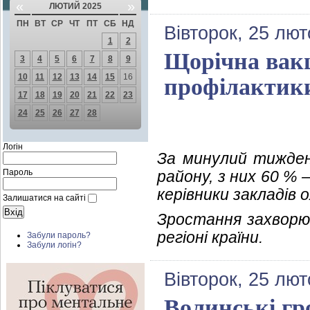
«
»
ЛЮТИЙ 2025
ПН
ВТ
СР
ЧТ
ПТ
СБ
НД
Вівторок, 25 лют
1
2
Щорічна вакц
3
4
5
6
7
8
9
10
11
12
13
14
15
16
профілактики
17
18
19
20
21
22
23
24
25
26
27
28
Логін
За минулий тижден
Пароль
району, з них 60 %
керівники закладів 
Залишатися на сайті
Зростання захворюв
регіоні країни.
Забули пароль?
Забули логін?
Вівторок, 25 лют
Волинські гр