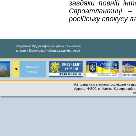
завдяки повній ін
Євроатлантиці –
російську спокусу 
Розробка: Відділ інформаційних технологій
апарату Волинської облдержадміністрації
Усі права на матеріали, розміщені на ць
Адреса: 44500, м. Камінь-Каширський, ву
©