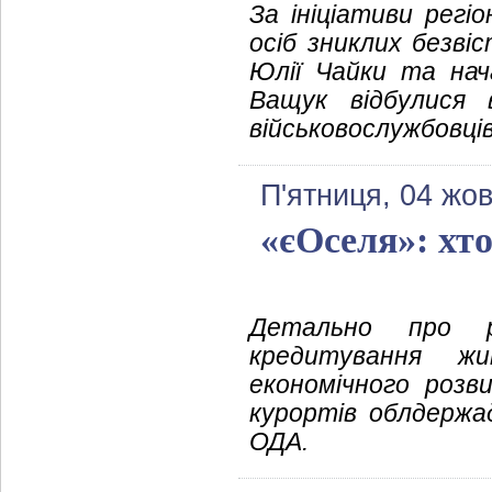
За ініціативи регі
осіб зниклих безві
Юлії Чайки та нача
Ващук відбулися 
військовослужбовці
П'ятниця, 04 жо
«єОселя»: хто
Детально про ре
кредитування ж
економічного розв
курортів облдержад
ОДА.