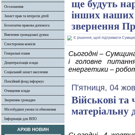
ще будуть на
Оголошення
інших наших 
Захист прав та інтересів дітей
звернення Пр
Безоплатна правова допомога
Вивчення громадської думки
Спостережна комісія
Сьогодні – Сумщина
Генеральні плани
і головне питанн
Децентралізація влади
енергетики – робо
Соціальний захист населення
Пенсійний фонд інформує
П'ятниця, 04 жо
Очищення влади
Військові та 
Звернення громадян
матеріальну 
Містобудівні умови та обмеження
Інформація для ВПО
АРХІВ НОВИН