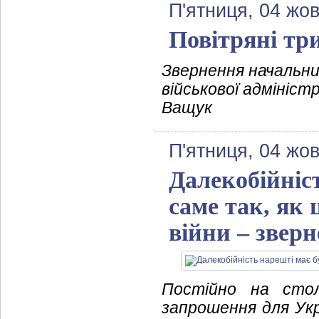
П'ятниця, 04 жо
Повітряні тр
Звернення начальни
військової адмініст
Ващук
П'ятниця, 04 жо
Далекобійніс
саме так, як 
війни – звер
Постійно на сто
запрошення для Укр