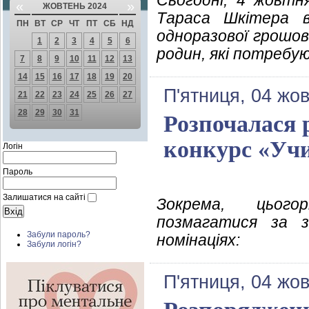
Сьогодні, 4 жовтн
«
»
ЖОВТЕНЬ 2024
Тараса Шкітера в
ПН
ВТ
СР
ЧТ
ПТ
СБ
НД
одноразової грошов
1
2
3
4
5
6
родин, які потребую
7
8
9
10
11
12
13
14
15
16
17
18
19
20
П'ятниця, 04 жо
21
22
23
24
25
26
27
28
29
30
31
Розпочалася 
конкурс «Учи
Логін
Пароль
Залишатися на сайті
Зокрема, цього
позмагатися за 
Забули пароль?
номінаціях:
Забули логін?
П'ятниця, 04 жо