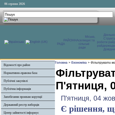
06 серпня 2026
Діяльні
Міська,
Структ
РАЙОННА
селищні та
роботи райд
РАДА
сільські
райдержадмі
ради
Довідни
Головна
>
Економіка
>
Фільтрувати ма
Відомості про район
Фільтруват
Нормативно-правова база
Публічні закупівлі
П'ятниця, 
Публічна інформація
П'ятниця, 04 жо
Запобігання проявам корупції
Державний реєстр виборців
Є рішення, щ
Центр зайнятості інформує