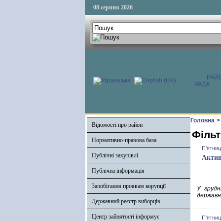
08 серпня 2026
РАЙ
РАДА
Головна
>
Відомості про район
Фільт
Нормативно-правова база
П'ятниц
Публічні закупівлі
Актив
Публічна інформація
Запобігання проявам корупції
У грудн
державни
Державний реєстр виборців
Центр зайнятості інформує
П'ятниц