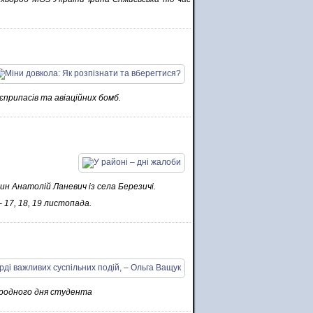
єприпасів та авіаційних бомб.
ин Анатолій Ланевич із села Березичі.
 17, 18, 19 листопада.
народного дня студента