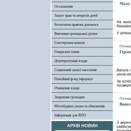
Мала 
Оголошення
Захист прав та інтересів дітей
На жаль
Безоплатна правова допомога
Каширсь
У зв'яз
Вивчення громадської думки
Спостережна комісія
П'ятниц
Генеральні плани
Героя
Децентралізація влади
Соціальний захист населення
Василь 
ціною в
Пенсійний фонд інформує
За особ
посмерт
Очищення влади
Звернення громадян
П'ятниц
Виявл
Містобудівні умови та обмеження
Інформація для ВПО
З верес
АРХІВ НОВИН
зафіксу
біологі