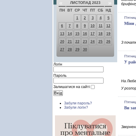
«
»
ЛИСТОПАД 2023
брифінг
ПН
ВТ
СР
ЧТ
ПТ
СБ
НД
1
2
3
4
5
П'ятниц
Міни 
6
7
8
9
10
11
12
13
14
15
16
17
18
19
20
21
22
23
24
25
26
З початк
27
28
29
30
П'ятниц
У рай
Логін
Пароль
На Любеш
Залишатися на сайті
У розпо
П'ятниц
Забули пароль?
Забули логін?
Ви за
Звернен