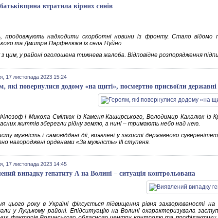
батьківщина втратила вірних синів
, продовжують надходити скорботні новини із фронту. Стало відомо п
кого та Дмитра Парфелюка із села Нуйно.
ку з цим, у районі оголошена тижнева жалоба. Відповідне розпорядження під
я, 17 листопада 2023 15:24
м, які повернулися додому «на щиті», посмертно присвоїли державні
Філозоф і Микола Смітюх із Каменя-Каширського, Володимир Какалюк із Кр
ласних життів зберегли рідну землю, а нині – тримають небо над нею.
исту мужність і самовіддані дії, виявлені у захисті державного сувереніте
но нагороджені орденами «За мужність» ІІІ ступеня.
я, 17 листопада 2023 14:45
ений випадку гепатиту А на Волині – ситуація контрольована
ня цього року в Україні фіксується підвищення рівня захворюваності н
вали у Луцькому районі. Епідситуацію на Волині охарактеризувала засту
чних факторів Волинського обласного центру контролю та профілактики х