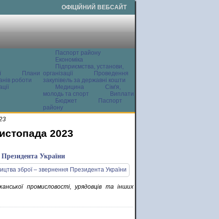
ОФІЦІЙНИЙ ВЕБСАЙТ
Паспорт району
Економіка
Підприємства, установи,
ї
Плани
організації
Проведення
анів роботи
закупівель за державні кошти
ції
Медицина
Сім'я,
молодь та спорт
Виплати
Бюджет
Паспорт
району
23
листопада 2023
 Президента України
канської промисловості, урядовців та інших