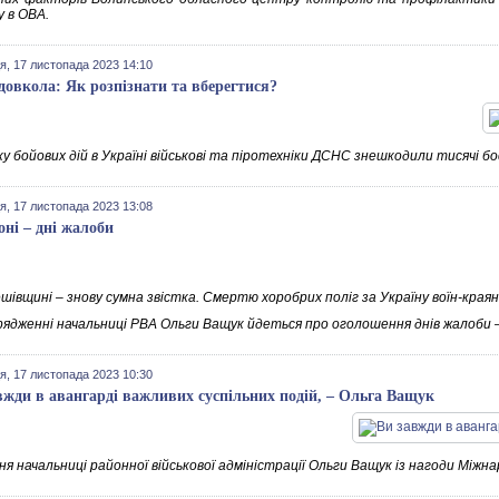
у в ОВА.
я, 17 листопада 2023 14:10
довкола: Як розпізнати та вберегтися?
у бойових дій в Україні військові та піротехніки ДСНС знешкодили тисячі бо
я, 17 листопада 2023 13:08
оні – дні жалоби
івщині – знову сумна звістка. Смертю хоробрих поліг за Україну воїн-краян
рядженні начальниці РВА Ольги Ващук йдеться про оголошення днів жалоби –
я, 17 листопада 2023 10:30
вжди в авангарді важливих суспільних подій, – Ольга Ващук
ня начальниці районної військової адміністрації Ольги Ващук із нагоди Між