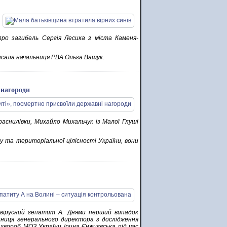
ро загибель Сергія Лесика з міста Каменя-
писала начальниця РВА Ольга Ващук.
 нагороди
аснилівки, Михайло Михальчук із Малої Глуші
ту та територіальної цілісності України, вони
а вірусний гепатит А. Днями перший випадок
пниця генерального директора з дослідження
вороб МОЗ України Ірина Єнжиєвська під час