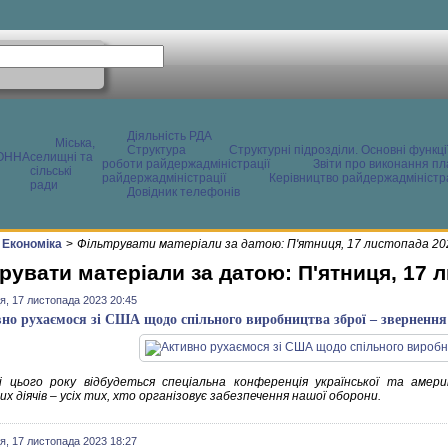
Діяльність РДА
Міська,
Структура
Структурні підрозділи. Основні функці
ОННА
селищні та
роботи райдержадміністрації
Звіти про виконання пл
сільські
райдержадміністрації
Керівництво райдержадміністра
ради
Довідник телефонів
Економіка
>
Фільтрувати матеріали за датою: П'ятниця, 17 листопада 20
рувати матеріали за датою: П'ятниця, 17 
я, 17 листопада 2023 20:45
но рухаємося зі США щодо спільного виробництва зброї – звернення
і цього року відбудеться спеціальна конференція української та амери
х діячів – усіх тих, хто організовує забезпечення нашої оборони.
я, 17 листопада 2023 18:27